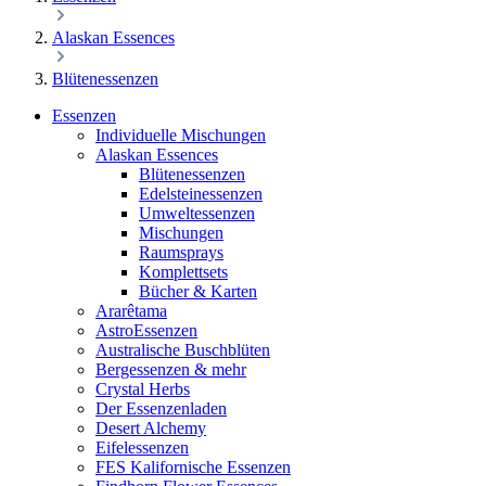
Alaskan Essences
Blütenessenzen
Essenzen
Individuelle Mischungen
Alaskan Essences
Blütenessenzen
Edelsteinessenzen
Umweltessenzen
Mischungen
Raumsprays
Komplettsets
Bücher & Karten
Ararêtama
AstroEssenzen
Australische Buschblüten
Bergessenzen & mehr
Crystal Herbs
Der Essenzenladen
Desert Alchemy
Eifelessenzen
FES Kalifornische Essenzen