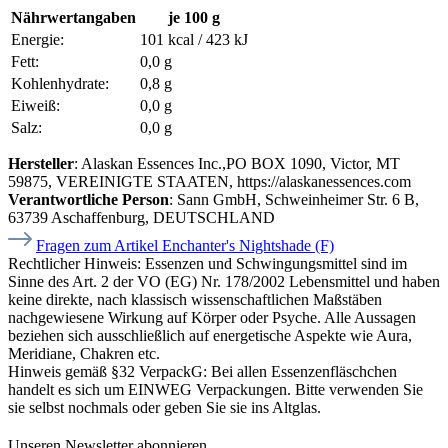
Nährwertangaben
je 100 g
Energie:
101 kcal / 423 kJ
Fett:
0,0 g
Kohlenhydrate:
0,8 g
Eiweiß:
0,0 g
Salz:
0,0 g
Hersteller
: Alaskan Essences Inc.,PO BOX 1090, Victor, MT
59875, VEREINIGTE STAATEN, https://alaskanessences.com
Verantwortliche Person
: Sann GmbH, Schweinheimer Str. 6 B,
63739 Aschaffenburg, DEUTSCHLAND
Fragen zum Artikel Enchanter's Nightshade (F)
Rechtlicher Hinweis:
Essenzen und Schwingungsmittel sind im
Sinne des Art. 2 der VO (EG) Nr. 178/2002 Lebensmittel und haben
keine direkte, nach klassisch wissenschaftlichen Maßstäben
nachgewiesene Wirkung auf Körper oder Psyche. Alle Aussagen
beziehen sich ausschließlich auf energetische Aspekte wie Aura,
Meridiane, Chakren etc.
Hinweis gemäß §32 VerpackG:
Bei allen Essenzenfläschchen
handelt es sich um EINWEG Verpackungen. Bitte verwenden Sie
sie selbst nochmals oder geben Sie sie ins Altglas.
Unseren Newsletter abonnieren