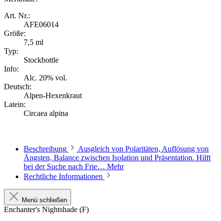
Art. Nr.:
AFE06014
Größe:
7,5 ml
Typ:
Stockbottle
Info:
Alc. 20% vol.
Deutsch:
Alpen-Hexenkraut
Latein:
Circaea alpina
Beschreibung
Ausgleich von Polaritäten, Auflösung von
Ängsten, Balance zwischen Isolation und Präsentation. Hilft
bei der Suche nach Frie…
Mehr
Rechtliche Informationen
Menü schließen
Enchanter's Nightshade (F)