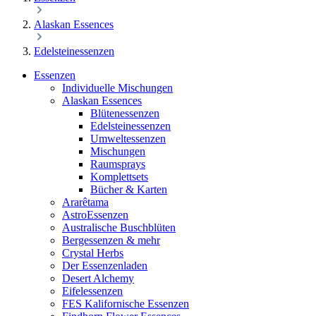
Alaskan Essences
Edelsteinessenzen
Essenzen
Individuelle Mischungen
Alaskan Essences
Blütenessenzen
Edelsteinessenzen
Umweltessenzen
Mischungen
Raumsprays
Komplettsets
Bücher & Karten
Ararêtama
AstroEssenzen
Australische Buschblüten
Bergessenzen & mehr
Crystal Herbs
Der Essenzenladen
Desert Alchemy
Eifelessenzen
FES Kalifornische Essenzen