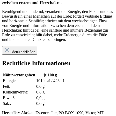
zwischen erstem und Herzchakra.
Beruhigend und lindernd; verankert die Energie, den Fokus und das
Bewusstsein eines Menschen auf der Erde; fördert vertikale Erdung
und horizontale Stabilität; arbeitet mit dem wechselseitigen Fluss
von Energie und Information zwischen dem ersten und dem
Herzchakra; hilft dabei, eine sanftere und intimere Beziehung zur
Erde zu entwickeln; hilft dabei, mehr Erdenergie durch die Füße
und in die unteren Chakren zu bringen.
Menü schließen
Rechtliche Informationen
Nährwertangaben
je 100 g
Energie:
101 kcal / 423 kJ
Fett:
0,0 g
Kohlenhydrate:
0,8 g
Eiweiß:
0,0 g
Salz:
0,0 g
Hersteller
: Alaskan Essences Inc.,PO BOX 1090, Victor, MT