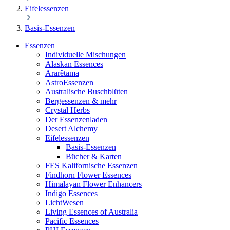
Eifelessenzen
Basis-Essenzen
Essenzen
Individuelle Mischungen
Alaskan Essences
Ararêtama
AstroEssenzen
Australische Buschblüten
Bergessenzen & mehr
Crystal Herbs
Der Essenzenladen
Desert Alchemy
Eifelessenzen
Basis-Essenzen
Bücher & Karten
FES Kalifornische Essenzen
Findhorn Flower Essences
Himalayan Flower Enhancers
Indigo Essences
LichtWesen
Living Essences of Australia
Pacific Essences