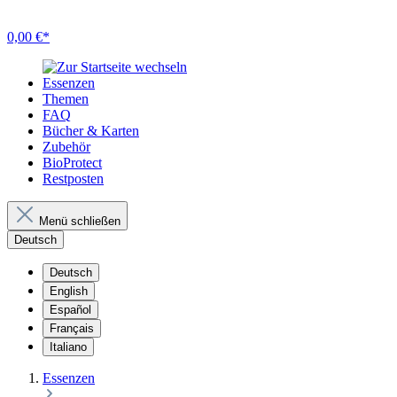
0,00 €*
Essenzen
Themen
FAQ
Bücher & Karten
Zubehör
BioProtect
Restposten
Menü schließen
Deutsch
Deutsch
English
Español
Français
Italiano
Essenzen