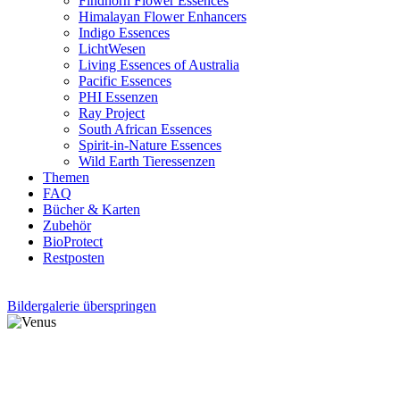
Findhorn Flower Essences
Himalayan Flower Enhancers
Indigo Essences
LichtWesen
Living Essences of Australia
Pacific Essences
PHI Essenzen
Ray Project
South African Essences
Spirit-in-Nature Essences
Wild Earth Tieressenzen
Themen
FAQ
Bücher & Karten
Zubehör
BioProtect
Restposten
Bildergalerie überspringen