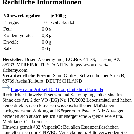
Rechtliche Informationen
Nährwertangaben
je 100 g
Energie:
101 kcal / 423 kJ
Fett:
0,0 g
Kohlenhydrate:
0,8 g
Eiweiß:
0,0 g
Salz:
0,0 g
Hersteller
: Desert Alchemy Inc., P.O.Box 44189, Tucson, AZ
85733, VEREINIGTE STAATEN, https://www.desert-
alchemy.com
Verantwortliche Person
: Sann GmbH, Schweinheimer Str. 6 B,
63739 Aschaffenburg, DEUTSCHLAND
Fragen zum Artikel 16. Group Initiation Formula
Rechtlicher Hinweis:
Essenzen und Schwingungsmittel sind im
Sinne des Art. 2 der VO (EG) Nr. 178/2002 Lebensmittel und haben
keine direkte, nach klassisch wissenschaftlichen Maßstäben
nachgewiesene Wirkung auf Körper oder Psyche. Alle Aussagen
beziehen sich ausschließlich auf energetische Aspekte wie Aura,
Meridiane, Chakren etc.
Hinweis gemäß §32 VerpackG:
Bei allen Essenzenfläschchen
handelt es sich um EINWEG Verpackungen. Bitte verwenden Sie