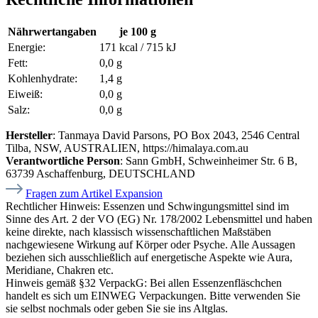
Nährwertangaben
je 100 g
Energie:
171 kcal / 715 kJ
Fett:
0,0 g
Kohlenhydrate:
1,4 g
Eiweiß:
0,0 g
Salz:
0,0 g
Hersteller
: Tanmaya David Parsons, PO Box 2043, 2546 Central
Tilba, NSW, AUSTRALIEN, https://himalaya.com.au
Verantwortliche Person
: Sann GmbH, Schweinheimer Str. 6 B,
63739 Aschaffenburg, DEUTSCHLAND
Fragen zum Artikel Expansion
Rechtlicher Hinweis:
Essenzen und Schwingungsmittel sind im
Sinne des Art. 2 der VO (EG) Nr. 178/2002 Lebensmittel und haben
keine direkte, nach klassisch wissenschaftlichen Maßstäben
nachgewiesene Wirkung auf Körper oder Psyche. Alle Aussagen
beziehen sich ausschließlich auf energetische Aspekte wie Aura,
Meridiane, Chakren etc.
Hinweis gemäß §32 VerpackG:
Bei allen Essenzenfläschchen
handelt es sich um EINWEG Verpackungen. Bitte verwenden Sie
sie selbst nochmals oder geben Sie sie ins Altglas.