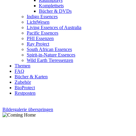
Raumsprays
Komplettsets
Bücher & DVDs
Indigo Essences
LichtWesen
Living Essences of Australia
Pacific Essences
PHI Essenzen
Ray Project
South African Essences
Spirit-in-Nature Essences
Wild Earth Tieressenzen
Themen
FAQ
Bücher & Karten
Zubehör
BioProtect
Restposten
Bildergalerie überspringen