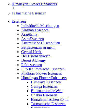
Himalayan Flower Enhancers
Tasmanische Essenzen
Essenzen
Individuelle Mischungen
Alaskan Essences
Ararêtama
AstroEssenzen
Australische Buschblüten
Bergessenzen & mehr
Crystal Herbs
Der Essenzenladen
Desert Alchemy
Eifelessenzen
FES Kalifornische Essenzen
Findhorn Flower Essences
Himalayan Flower Enhancers
Himalaya Essenzen
Gulaga Essenzen
Blüten aus aller Welt
Chakra Essenzen
Einnahmeflaschen 30 ml
Tasmanische Essenzen