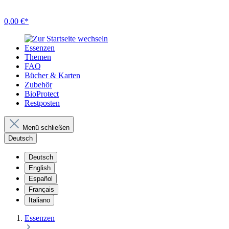
0,00 €*
Essenzen
Themen
FAQ
Bücher & Karten
Zubehör
BioProtect
Restposten
Menü schließen
Deutsch
Deutsch
English
Español
Français
Italiano
Essenzen