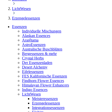
LichtWesen
Erzengelessenzen
Essenzen
Individuelle Mischungen
Alaskan Essences
Ararêtama
AstroEssenzen
Australische Buschblüten
Bergessenzen & mehr
Crystal Herbs
Der Essenzenladen
Desert Alchemy
Eifelessenzen
FES Kalifornische Essenzen
Findhorn Flower Essences
Himalayan Flower Enhancers
Indigo Essences
LichtWesen
Meisteressenzen
Erzengelessenzen
Integrationsessenzen