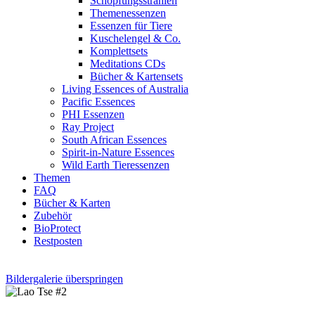
Schöpfungsstrahlen
Themenessenzen
Essenzen für Tiere
Kuschelengel & Co.
Komplettsets
Meditations CDs
Bücher & Kartensets
Living Essences of Australia
Pacific Essences
PHI Essenzen
Ray Project
South African Essences
Spirit-in-Nature Essences
Wild Earth Tieressenzen
Themen
FAQ
Bücher & Karten
Zubehör
BioProtect
Restposten
Bildergalerie überspringen