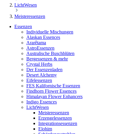
LichtWesen
Meisteressenzen
Essenzen
Individuelle Mischungen
Alaskan Essences
Ararêtama
AstroEssenzen
Australische Buschblüten
Bergessenzen & mehr
Crystal Herbs
Der Essenzenladen
Desert Alchemy
Eifelessenzen
FES Kalifornische Essenzen
Findhorn Flower Essences
Himalayan Flower Enhancers
Indigo Essences
LichtWesen
Meisteressenzen
Erzengelessenzen
Integrationsessenzen
Elohim