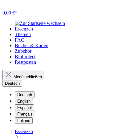
0,00 €*
Essenzen
Themen
FAQ
Bücher & Karten
Zubehör
BioProtect
Restposten
Menü schließen
Deutsch
Deutsch
English
Español
Français
Italiano
Essenzen