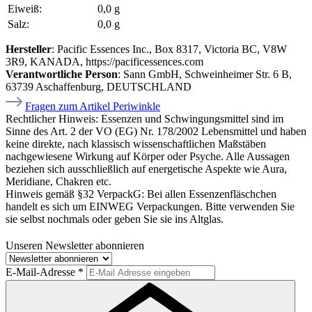
Eiweiß:
0,0 g
Salz:
0,0 g
Hersteller
: Pacific Essences Inc., Box 8317, Victoria BC, V8W
3R9, KANADA, https://pacificessences.com
Verantwortliche Person
: Sann GmbH, Schweinheimer Str. 6 B,
63739 Aschaffenburg, DEUTSCHLAND
Fragen zum Artikel Periwinkle
Rechtlicher Hinweis:
Essenzen und Schwingungsmittel sind im
Sinne des Art. 2 der VO (EG) Nr. 178/2002 Lebensmittel und haben
keine direkte, nach klassisch wissenschaftlichen Maßstäben
nachgewiesene Wirkung auf Körper oder Psyche. Alle Aussagen
beziehen sich ausschließlich auf energetische Aspekte wie Aura,
Meridiane, Chakren etc.
Hinweis gemäß §32 VerpackG:
Bei allen Essenzenfläschchen
handelt es sich um EINWEG Verpackungen. Bitte verwenden Sie
sie selbst nochmals oder geben Sie sie ins Altglas.
Unseren Newsletter abonnieren
E-Mail-Adresse
*