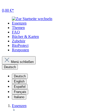
0,00 €*
Essenzen
Themen
FAQ
Bücher & Karten
Zubehör
BioProtect
Restposten
Menü schließen
Deutsch
Deutsch
English
Español
Français
Italiano
Essenzen