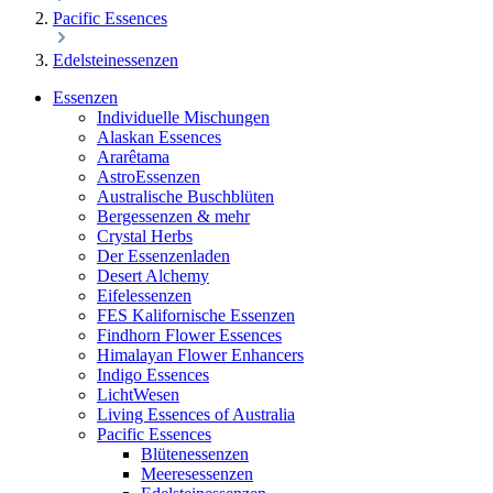
Pacific Essences
Edelsteinessenzen
Essenzen
Individuelle Mischungen
Alaskan Essences
Ararêtama
AstroEssenzen
Australische Buschblüten
Bergessenzen & mehr
Crystal Herbs
Der Essenzenladen
Desert Alchemy
Eifelessenzen
FES Kalifornische Essenzen
Findhorn Flower Essences
Himalayan Flower Enhancers
Indigo Essences
LichtWesen
Living Essences of Australia
Pacific Essences
Blütenessenzen
Meeresessenzen