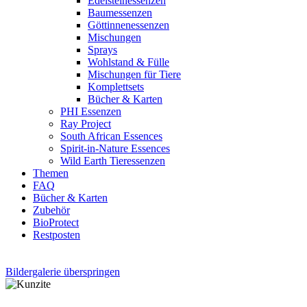
Edelsteinessenzen
Baumessenzen
Göttinnenessenzen
Mischungen
Sprays
Wohlstand & Fülle
Mischungen für Tiere
Komplettsets
Bücher & Karten
PHI Essenzen
Ray Project
South African Essences
Spirit-in-Nature Essences
Wild Earth Tieressenzen
Themen
FAQ
Bücher & Karten
Zubehör
BioProtect
Restposten
Bildergalerie überspringen