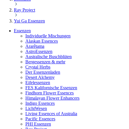
Ray Project
Yui Ga Essenzen
Essenzen
Individuelle Mischungen
Alaskan Essences
Ararêtama
AstroEssenzen
Australische Buschblüten
Bergessenzen & mehr
Crystal Herbs
Der Essenzenladen
Desert Alchemy
Eifelessenzen
FES Kalifornische Essenzen
Findhorn Flower Essences
Himalayan Flower Enhancers
Indigo Essences
LichtWesen
Living Essences of Australia
Pacific Essences
PHI Essenzen