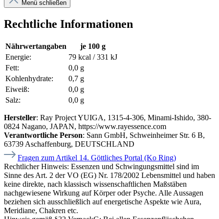
Menü schließen
Rechtliche Informationen
Nährwertangaben
je 100 g
Energie:
79 kcal / 331 kJ
Fett:
0,0 g
Kohlenhydrate:
0,7 g
Eiweiß:
0,0 g
Salz:
0,0 g
Hersteller
: Ray Project YUIGA, 1315-4-306, Minami-Ishido, 380-
0824 Nagano, JAPAN, https://www.rayessence.com
Verantwortliche Person
: Sann GmbH, Schweinheimer Str. 6 B,
63739 Aschaffenburg, DEUTSCHLAND
Fragen zum Artikel 14. Göttliches Portal (Ko Ring)
Rechtlicher Hinweis:
Essenzen und Schwingungsmittel sind im
Sinne des Art. 2 der VO (EG) Nr. 178/2002 Lebensmittel und haben
keine direkte, nach klassisch wissenschaftlichen Maßstäben
nachgewiesene Wirkung auf Körper oder Psyche. Alle Aussagen
beziehen sich ausschließlich auf energetische Aspekte wie Aura,
Meridiane, Chakren etc.