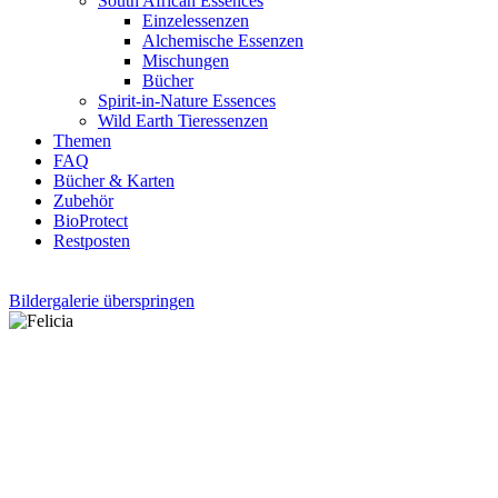
South African Essences
Einzelessenzen
Alchemische Essenzen
Mischungen
Bücher
Spirit-in-Nature Essences
Wild Earth Tieressenzen
Themen
FAQ
Bücher & Karten
Zubehör
BioProtect
Restposten
Bildergalerie überspringen