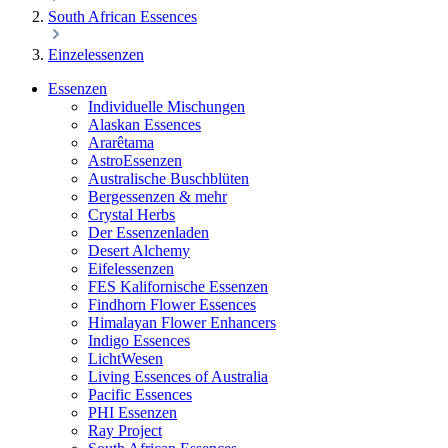
South African Essences
Einzelessenzen
Essenzen
Individuelle Mischungen
Alaskan Essences
Ararêtama
AstroEssenzen
Australische Buschblüten
Bergessenzen & mehr
Crystal Herbs
Der Essenzenladen
Desert Alchemy
Eifelessenzen
FES Kalifornische Essenzen
Findhorn Flower Essences
Himalayan Flower Enhancers
Indigo Essences
LichtWesen
Living Essences of Australia
Pacific Essences
PHI Essenzen
Ray Project