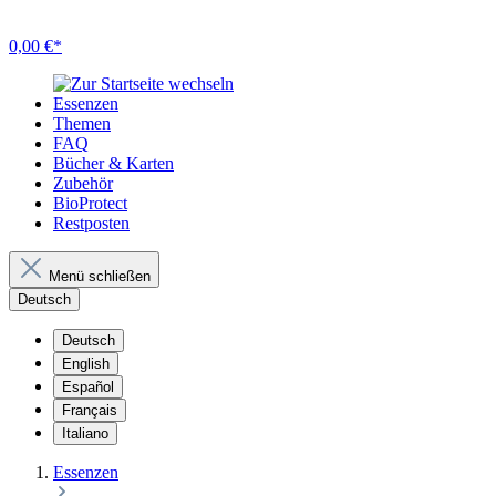
0,00 €*
Essenzen
Themen
FAQ
Bücher & Karten
Zubehör
BioProtect
Restposten
Menü schließen
Deutsch
Deutsch
English
Español
Français
Italiano
Essenzen