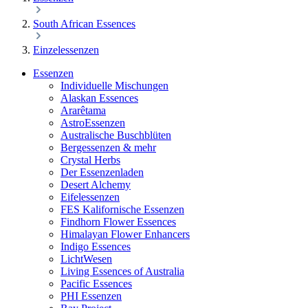
South African Essences
Einzelessenzen
Essenzen
Individuelle Mischungen
Alaskan Essences
Ararêtama
AstroEssenzen
Australische Buschblüten
Bergessenzen & mehr
Crystal Herbs
Der Essenzenladen
Desert Alchemy
Eifelessenzen
FES Kalifornische Essenzen
Findhorn Flower Essences
Himalayan Flower Enhancers
Indigo Essences
LichtWesen
Living Essences of Australia
Pacific Essences
PHI Essenzen