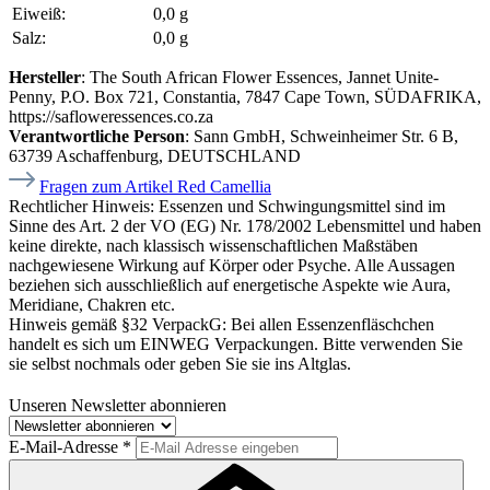
Eiweiß:
0,0 g
Salz:
0,0 g
Hersteller
: The South African Flower Essences, Jannet Unite-
Penny, P.O. Box 721, Constantia, 7847 Cape Town, SÜDAFRIKA,
https://safloweressences.co.za
Verantwortliche Person
: Sann GmbH, Schweinheimer Str. 6 B,
63739 Aschaffenburg, DEUTSCHLAND
Fragen zum Artikel Red Camellia
Rechtlicher Hinweis:
Essenzen und Schwingungsmittel sind im
Sinne des Art. 2 der VO (EG) Nr. 178/2002 Lebensmittel und haben
keine direkte, nach klassisch wissenschaftlichen Maßstäben
nachgewiesene Wirkung auf Körper oder Psyche. Alle Aussagen
beziehen sich ausschließlich auf energetische Aspekte wie Aura,
Meridiane, Chakren etc.
Hinweis gemäß §32 VerpackG:
Bei allen Essenzenfläschchen
handelt es sich um EINWEG Verpackungen. Bitte verwenden Sie
sie selbst nochmals oder geben Sie sie ins Altglas.
Unseren Newsletter abonnieren
E-Mail-Adresse
*