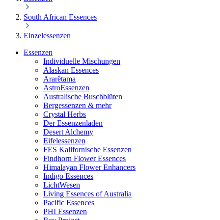
South African Essences
Einzelessenzen
Essenzen
Individuelle Mischungen
Alaskan Essences
Ararêtama
AstroEssenzen
Australische Buschblüten
Bergessenzen & mehr
Crystal Herbs
Der Essenzenladen
Desert Alchemy
Eifelessenzen
FES Kalifornische Essenzen
Findhorn Flower Essences
Himalayan Flower Enhancers
Indigo Essences
LichtWesen
Living Essences of Australia
Pacific Essences
PHI Essenzen