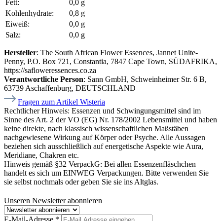
Fett:
0,0 g
Kohlenhydrate:
0,8 g
Eiweiß:
0,0 g
Salz:
0,0 g
Hersteller
: The South African Flower Essences, Jannet Unite-
Penny, P.O. Box 721, Constantia, 7847 Cape Town, SÜDAFRIKA,
https://safloweressences.co.za
Verantwortliche Person
: Sann GmbH, Schweinheimer Str. 6 B,
63739 Aschaffenburg, DEUTSCHLAND
Fragen zum Artikel Wisteria
Rechtlicher Hinweis:
Essenzen und Schwingungsmittel sind im
Sinne des Art. 2 der VO (EG) Nr. 178/2002 Lebensmittel und haben
keine direkte, nach klassisch wissenschaftlichen Maßstäben
nachgewiesene Wirkung auf Körper oder Psyche. Alle Aussagen
beziehen sich ausschließlich auf energetische Aspekte wie Aura,
Meridiane, Chakren etc.
Hinweis gemäß §32 VerpackG:
Bei allen Essenzenfläschchen
handelt es sich um EINWEG Verpackungen. Bitte verwenden Sie
sie selbst nochmals oder geben Sie sie ins Altglas.
Unseren Newsletter abonnieren
E-Mail-Adresse
*