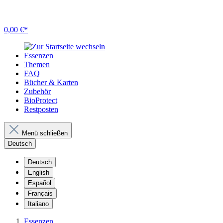
0,00 €*
Essenzen
Themen
FAQ
Bücher & Karten
Zubehör
BioProtect
Restposten
Menü schließen
Deutsch
Deutsch
English
Español
Français
Italiano
Essenzen