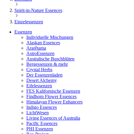
Spirit-in-Nature Essences
Einzelessenzen
Essenzen
Individuelle Mischungen
Alaskan Essences
Ararêtama
AstroEssenzen
Australische Buschblüten
Bergessenzen & mehr
Crystal Herbs
Der Essenzenladen
Desert Alchemy
Eifelessenzen
FES Kalifornische Essenzen
Findhorn Flower Essences
Himalayan Flower Enhancers
Indigo Essences
LichtWesen
Living Essences of Australia
Pacific Essences
PHI Essenzen