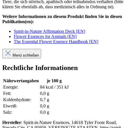
Tiere, die sich störrisch, apathisch oder teilnahmslos verhalten (bitte
klären Sie ebenfalls ab, dass medizinisch alles in Ordnung ist).
Weitere Informationen zu diesem Produkt finden Sie in diesen
Publikation(en):
Spirit-in-Nature Affirmation Deck [EN]
Flower Essences for Animals [EN]
The Essential Flower Essence Handbook [EN]
Menü schließen
Rechtliche Informationen
Nährwertangaben
je 100 g
Energie:
84 kcal / 351 kJ
Fett:
0,0 g
Kohlenhydrate:
0,7 g
Eiweiß:
0,0 g
Salz:
0,0 g
Hersteller
: Spirit-in-Nature Essences, 14618 Tyler Foote Road,
Nevada City, CA 95959, VEREINIGTE STAATEN, https://spirit-