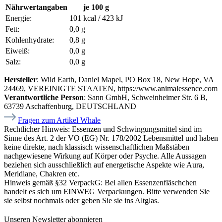
Nährwertangaben
je 100 g
Energie:
101 kcal / 423 kJ
Fett:
0,0 g
Kohlenhydrate:
0,8 g
Eiweiß:
0,0 g
Salz:
0,0 g
Hersteller
: Wild Earth, Daniel Mapel, PO Box 18, New Hope, VA
24469, VEREINIGTE STAATEN, https://www.animalessence.com
Verantwortliche Person
: Sann GmbH, Schweinheimer Str. 6 B,
63739 Aschaffenburg, DEUTSCHLAND
Fragen zum Artikel Whale
Rechtlicher Hinweis:
Essenzen und Schwingungsmittel sind im
Sinne des Art. 2 der VO (EG) Nr. 178/2002 Lebensmittel und haben
keine direkte, nach klassisch wissenschaftlichen Maßstäben
nachgewiesene Wirkung auf Körper oder Psyche. Alle Aussagen
beziehen sich ausschließlich auf energetische Aspekte wie Aura,
Meridiane, Chakren etc.
Hinweis gemäß §32 VerpackG:
Bei allen Essenzenfläschchen
handelt es sich um EINWEG Verpackungen. Bitte verwenden Sie
sie selbst nochmals oder geben Sie sie ins Altglas.
Unseren Newsletter abonnieren