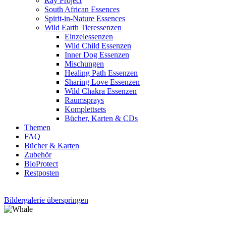
Ray Project
South African Essences
Spirit-in-Nature Essences
Wild Earth Tieressenzen
Einzelessenzen
Wild Child Essenzen
Inner Dog Essenzen
Mischungen
Healing Path Essenzen
Sharing Love Essenzen
Wild Chakra Essenzen
Raumsprays
Komplettsets
Bücher, Karten & CDs
Themen
FAQ
Bücher & Karten
Zubehör
BioProtect
Restposten
Bildergalerie überspringen