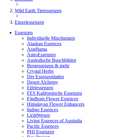
Wild Earth Tieressenzen
Einzelessenzen
Essenzen
Individuelle Mischungen
Alaskan Essences
Ararêtama
AstroEssenzen
Australische Buschblüten
Bergessenzen & mehr
Crystal Herbs
Der Essenzenladen
Desert Alchemy
Eifelessenzen
FES Kalifornische Essenzen
Findhorn Flower Essences
Himalayan Flower Enhancers
Indigo Essences
LichtWesen
Living Essences of Australia
Pacific Essences
PHI Essenzen