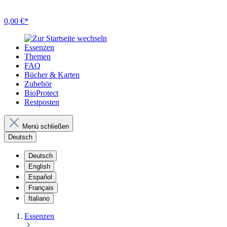
0,00 €*
Essenzen
Themen
FAQ
Bücher & Karten
Zubehör
BioProtect
Restposten
Menü schließen
Deutsch
Deutsch
English
Español
Français
Italiano
Essenzen