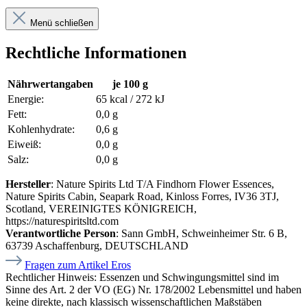
Menü schließen
Rechtliche Informationen
Nährwertangaben
je 100 g
Energie:
65 kcal / 272 kJ
Fett:
0,0 g
Kohlenhydrate:
0,6 g
Eiweiß:
0,0 g
Salz:
0,0 g
Hersteller
: Nature Spirits Ltd T/A Findhorn Flower Essences,
Nature Spirits Cabin, Seapark Road, Kinloss Forres, IV36 3TJ,
Scotland, VEREINIGTES KÖNIGREICH,
https://naturespiritsltd.com
Verantwortliche Person
: Sann GmbH, Schweinheimer Str. 6 B,
63739 Aschaffenburg, DEUTSCHLAND
Fragen zum Artikel Eros
Rechtlicher Hinweis:
Essenzen und Schwingungsmittel sind im
Sinne des Art. 2 der VO (EG) Nr. 178/2002 Lebensmittel und haben
keine direkte, nach klassisch wissenschaftlichen Maßstäben