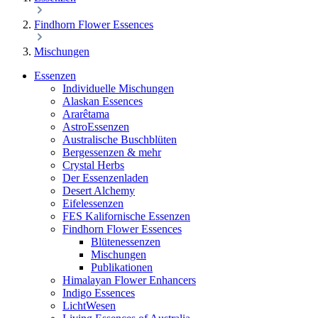
Findhorn Flower Essences
Mischungen
Essenzen
Individuelle Mischungen
Alaskan Essences
Ararêtama
AstroEssenzen
Australische Buschblüten
Bergessenzen & mehr
Crystal Herbs
Der Essenzenladen
Desert Alchemy
Eifelessenzen
FES Kalifornische Essenzen
Findhorn Flower Essences
Blütenessenzen
Mischungen
Publikationen
Himalayan Flower Enhancers
Indigo Essences
LichtWesen