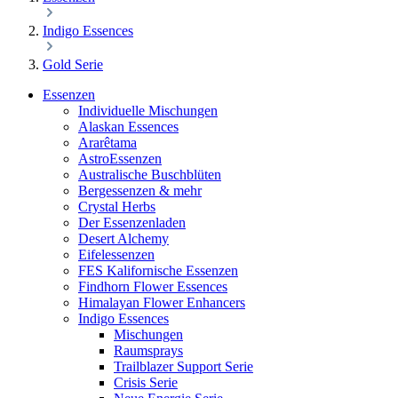
Indigo Essences
Gold Serie
Essenzen
Individuelle Mischungen
Alaskan Essences
Ararêtama
AstroEssenzen
Australische Buschblüten
Bergessenzen & mehr
Crystal Herbs
Der Essenzenladen
Desert Alchemy
Eifelessenzen
FES Kalifornische Essenzen
Findhorn Flower Essences
Himalayan Flower Enhancers
Indigo Essences
Mischungen
Raumsprays
Trailblazer Support Serie
Crisis Serie