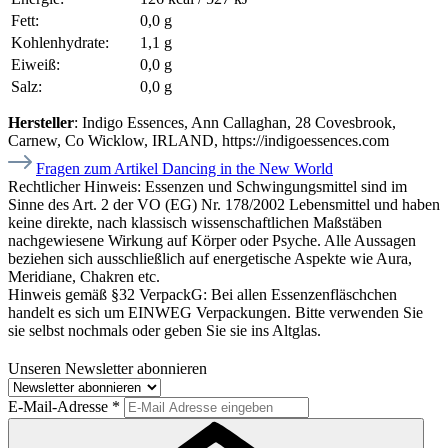
Fett:
0,0 g
Kohlenhydrate:
1,1 g
Eiweiß:
0,0 g
Salz:
0,0 g
Hersteller
: Indigo Essences, Ann Callaghan, 28 Covesbrook,
Carnew, Co Wicklow, IRLAND, https://indigoessences.com
Fragen zum Artikel Dancing in the New World
Rechtlicher Hinweis:
Essenzen und Schwingungsmittel sind im
Sinne des Art. 2 der VO (EG) Nr. 178/2002 Lebensmittel und haben
keine direkte, nach klassisch wissenschaftlichen Maßstäben
nachgewiesene Wirkung auf Körper oder Psyche. Alle Aussagen
beziehen sich ausschließlich auf energetische Aspekte wie Aura,
Meridiane, Chakren etc.
Hinweis gemäß §32 VerpackG:
Bei allen Essenzenfläschchen
handelt es sich um EINWEG Verpackungen. Bitte verwenden Sie
sie selbst nochmals oder geben Sie sie ins Altglas.
Unseren Newsletter abonnieren
E-Mail-Adresse
*