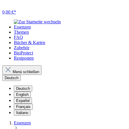
0,00 €*
Essenzen
Themen
FAQ
Bücher & Karten
Zubehör
BioProtect
Restposten
Menü schließen
Deutsch
Deutsch
English
Español
Français
Italiano
Essenzen