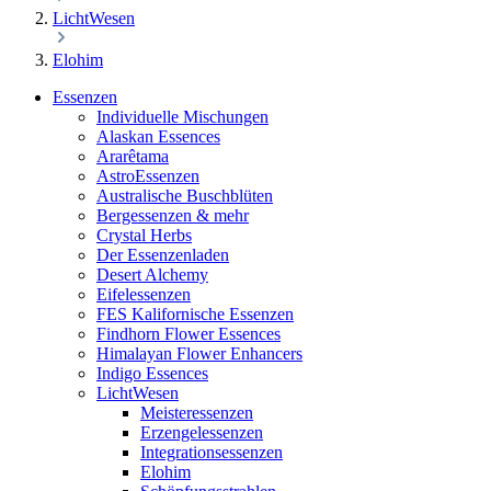
LichtWesen
Elohim
Essenzen
Individuelle Mischungen
Alaskan Essences
Ararêtama
AstroEssenzen
Australische Buschblüten
Bergessenzen & mehr
Crystal Herbs
Der Essenzenladen
Desert Alchemy
Eifelessenzen
FES Kalifornische Essenzen
Findhorn Flower Essences
Himalayan Flower Enhancers
Indigo Essences
LichtWesen
Meisteressenzen
Erzengelessenzen
Integrationsessenzen
Elohim