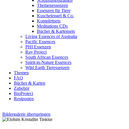
Schöpfungsstrahlen
Themenessenzen
Essenzen für Tiere
Kuschelengel & Co.
Komplettsets
Meditations CDs
Bücher & Kartensets
Living Essences of Australia
Pacific Essences
PHI Essenzen
Ray Project
South African Essences
Spirit-in-Nature Essences
Wild Earth Tieressenzen
Themen
FAQ
Bücher & Karten
Zubehör
BioProtect
Restposten
Bildergalerie überspringen