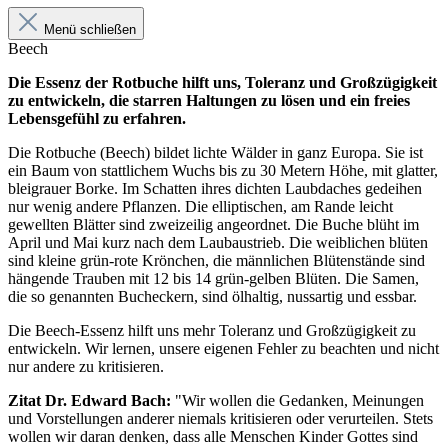
Menü schließen
Beech
Die Essenz der Rotbuche hilft uns, Toleranz und Großzügigkeit
zu entwickeln, die starren Haltungen zu lösen und ein freies
Lebensgefühl zu erfahren.
Die Rotbuche (Beech) bildet lichte Wälder in ganz Europa. Sie ist
ein Baum von stattlichem Wuchs bis zu 30 Metern Höhe, mit glatter,
bleigrauer Borke. Im Schatten ihres dichten Laubdaches gedeihen
nur wenig andere Pflanzen. Die elliptischen, am Rande leicht
gewellten Blätter sind zweizeilig angeordnet. Die Buche blüht im
April und Mai kurz nach dem Laubaustrieb. Die weiblichen blüten
sind kleine grün-rote Krönchen, die männlichen Blütenstände sind
hängende Trauben mit 12 bis 14 grün-gelben Blüten. Die Samen,
die so genannten Bucheckern, sind ölhaltig, nussartig und essbar.
Die Beech-Essenz hilft uns mehr Toleranz und Großzügigkeit zu
entwickeln. Wir lernen, unsere eigenen Fehler zu beachten und nicht
nur andere zu kritisieren.
Zitat Dr. Edward Bach:
"Wir wollen die Gedanken, Meinungen
und Vorstellungen anderer niemals kritisieren oder verurteilen. Stets
wollen wir daran denken, dass alle Menschen Kinder Gottes sind