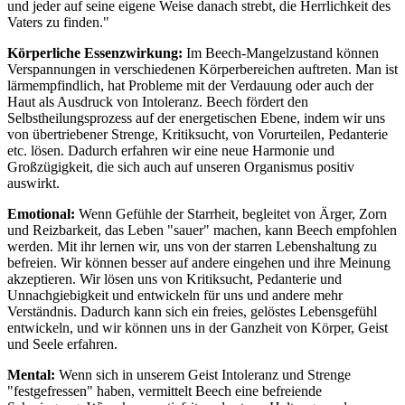
und jeder auf seine eigene Weise danach strebt, die Herrlichkeit des
Vaters zu finden."
Körperliche Essenzwirkung:
Im Beech-Mangelzustand können
Verspannungen in verschiedenen Körperbereichen auftreten. Man ist
lärmempfindlich, hat Probleme mit der Verdauung oder auch der
Haut als Ausdruck von Intoleranz. Beech fördert den
Selbstheilungsprozess auf der energetischen Ebene, indem wir uns
von übertriebener Strenge, Kritiksucht, von Vorurteilen, Pedanterie
etc. lösen. Dadurch erfahren wir eine neue Harmonie und
Großzügigkeit, die sich auch auf unseren Organismus positiv
auswirkt.
Emotional:
Wenn Gefühle der Starrheit, begleitet von Ärger, Zorn
und Reizbarkeit, das Leben "sauer" machen, kann Beech empfohlen
werden. Mit ihr lernen wir, uns von der starren Lebenshaltung zu
befreien. Wir können besser auf andere eingehen und ihre Meinung
akzeptieren. Wir lösen uns von Kritiksucht, Pedanterie und
Unnachgiebigkeit und entwickeln für uns und andere mehr
Verständnis. Dadurch kann sich ein freies, gelöstes Lebensgefühl
entwickeln, und wir können uns in der Ganzheit von Körper, Geist
und Seele erfahren.
Mental:
Wenn sich in unserem Geist Intoleranz und Strenge
"festgefressen" haben, vermittelt Beech eine befreiende