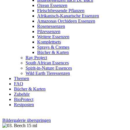
Blütenessenzen nach Dr. Bach
Ozean Essenzen
Fleischfressende Pflanzen
Afrikanisch-Kanarische Essenzen
Amazonas Orchideen Essenzen
Rosenessenzen
Pilzessenzen
Weitere Essenzen
Komplettsets
Sprays & Cremes
Bücher & Karten
Ray Project
South African Essences
Spirit-in-Nature Essences
Wild Earth Tieressenzen
Themen
FAQ
Bücher & Karten
Zubehör
BioProtect
Restposten
Bildergalerie überspringen