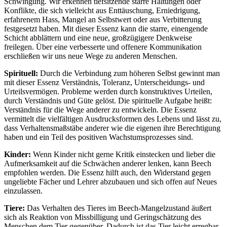
Schwingung. Wir erkennen tiefsitzende starre Haltungen oder
Konflikte, die sich vielleicht aus Enttäuschung, Erniedrigung,
erfahrenem Hass, Mangel an Selbstwert oder aus Verbitterung
festgesetzt haben. Mit dieser Essenz kann die starre, einengende
Schicht abblättern und eine neue, großzügigere Denkweise
freilegen. Über eine verbesserte und offenere Kommunikation
erschließen wir uns neue Wege zu anderen Menschen.
Spirituell:
Durch die Verbindung zum höheren Selbst gewinnt man
mit dieser Essenz Verständnis, Toleranz, Unterscheidungs- und
Urteilsvermögen. Probleme werden durch konstruktives Urteilen,
durch Verständnis und Güte gelöst. Die spirituelle Aufgabe heißt:
Verständnis für die Wege anderer zu entwickeln. Die Essenz
vermittelt die vielfältigen Ausdrucksformen des Lebens und lässt zu,
dass Verhaltensmaßstäbe anderer wie die eigenen ihre Berechtigung
haben und ein Teil des positiven Wachstumsprozesses sind.
Kinder:
Wenn Kinder nicht gerne Kritik einstecken und lieber die
Aufmerksamkeit auf die Schwächen anderer lenken, kann Beech
empfohlen werden. Die Essenz hilft auch, den Widerstand gegen
ungeliebte Fächer und Lehrer abzubauen und sich offen auf Neues
einzulassen.
Tiere:
Das Verhalten des Tieres im Beech-Mangelzustand äußert
sich als Reaktion von Missbilligung und Geringschätzung des
Menschen dem Tier gegenüber. Dadurch ist das Tier leicht erregbar.