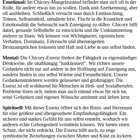
Emotional:
Im Chicory-Mangelzustand befindet man sich oft in der
Rolle, für andere etwas tun zu wollen, Dank und Anerkennung, aber
oft ausbleiben. Schließlich versucht man durch Enttäuschung,
Tränen, Selbstmitleid, simulierte bzw. Flucht in die Krankheit und
Emotionalität die Sehnsucht nach Zuneigung zu stillen. Chicory hilft
dabei, gesunde Selbstliebe zu entwickeln und die Umklammerung
anderer zu lösen. Wir können von Wichtigtuerei, egoistischem
Verhalten, Dominanz, Eifersucht und übersteigerten
Besitzansprüchen loslassen und Halt und Liebe in uns selbst finden.
Mental:
Die Chicory-Essenz fördert die Fähigkeit zu eigenständiger
Denkweise, die unabhängig "funktioniert". Wir richten unsere
Gedanken nicht nur auf andere in der Hoffnung auf Zuneigung aus,
sondern finden in uns selbst Wärme und Freundlichkeit. Unsere
Gedankenstrukturen werden gelassener und großzügiger. Die
Essenz ist oft wohltuend für Menschen in Heil- und Sozialberufen.
Probleme lösen sich, indem man auch einmal etwas für sich tut,
seine Gedanken und eigenen Wünsche annimmt und lieben lernt.
Spirituell:
Mit dieser Essenz öffnet sich der Brust- und Herzraum
für eine größere und übergeordnete Empfindungsfähigkeit. Ein
sicheres und starkes Gefühl für uns selbst entsteht, wodurch wir
anderen echte Geborgenheit vermitteln können. Wir bieten einen
Schutz, der nicht erdrückt. Die Essenz hilft auch, zu enge
symbiotische Beziehungen zwischen Mutter und Kind zu lockern.