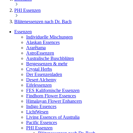
PHI Essenzen
Blütenessenzen nach Dr. Bach
Essenzen
Individuelle Mischungen
Alaskan Essences
Ararêtama
AstroEssenzen
Australische Buschblüten
Bergessenzen & mehr
Crystal Herbs
Der Essenzenladen
Desert Alchemy
Eifelessenzen
FES Kalifornische Essenzen
Findhorn Flower Essences
Himalayan Flower Enhancers
Indigo Essences
LichtWesen
Living Essences of Australia
Pacific Essences
PHI Essenzen