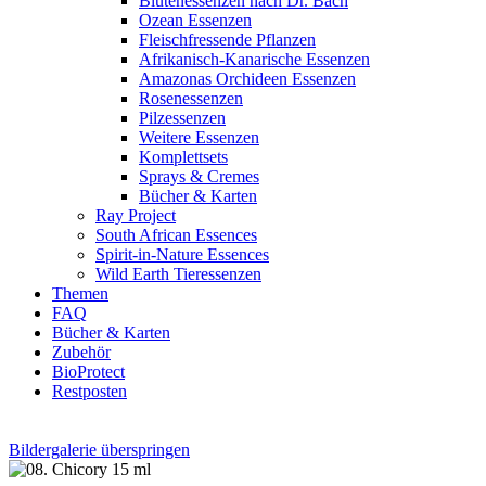
Blütenessenzen nach Dr. Bach
Ozean Essenzen
Fleischfressende Pflanzen
Afrikanisch-Kanarische Essenzen
Amazonas Orchideen Essenzen
Rosenessenzen
Pilzessenzen
Weitere Essenzen
Komplettsets
Sprays & Cremes
Bücher & Karten
Ray Project
South African Essences
Spirit-in-Nature Essences
Wild Earth Tieressenzen
Themen
FAQ
Bücher & Karten
Zubehör
BioProtect
Restposten
Bildergalerie überspringen