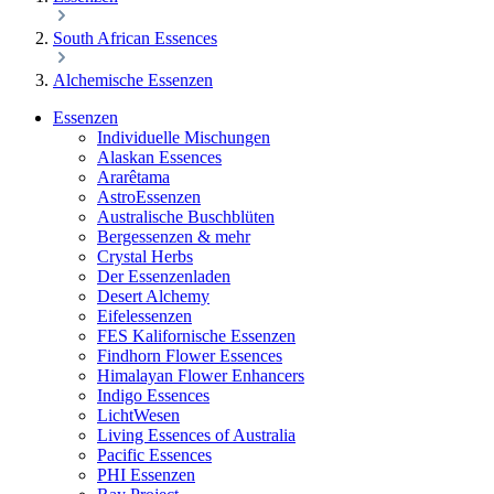
South African Essences
Alchemische Essenzen
Essenzen
Individuelle Mischungen
Alaskan Essences
Ararêtama
AstroEssenzen
Australische Buschblüten
Bergessenzen & mehr
Crystal Herbs
Der Essenzenladen
Desert Alchemy
Eifelessenzen
FES Kalifornische Essenzen
Findhorn Flower Essences
Himalayan Flower Enhancers
Indigo Essences
LichtWesen
Living Essences of Australia
Pacific Essences
PHI Essenzen