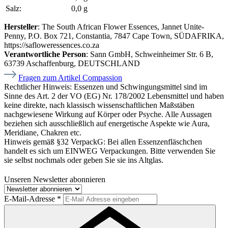
Salz:
0,0 g
Hersteller
: The South African Flower Essences, Jannet Unite-
Penny, P.O. Box 721, Constantia, 7847 Cape Town, SÜDAFRIKA,
https://safloweressences.co.za
Verantwortliche Person
: Sann GmbH, Schweinheimer Str. 6 B,
63739 Aschaffenburg, DEUTSCHLAND
Fragen zum Artikel Compassion
Rechtlicher Hinweis:
Essenzen und Schwingungsmittel sind im
Sinne des Art. 2 der VO (EG) Nr. 178/2002 Lebensmittel und haben
keine direkte, nach klassisch wissenschaftlichen Maßstäben
nachgewiesene Wirkung auf Körper oder Psyche. Alle Aussagen
beziehen sich ausschließlich auf energetische Aspekte wie Aura,
Meridiane, Chakren etc.
Hinweis gemäß §32 VerpackG:
Bei allen Essenzenfläschchen
handelt es sich um EINWEG Verpackungen. Bitte verwenden Sie
sie selbst nochmals oder geben Sie sie ins Altglas.
Unseren Newsletter abonnieren
E-Mail-Adresse
*