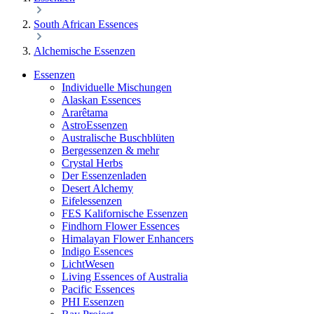
South African Essences
Alchemische Essenzen
Essenzen
Individuelle Mischungen
Alaskan Essences
Ararêtama
AstroEssenzen
Australische Buschblüten
Bergessenzen & mehr
Crystal Herbs
Der Essenzenladen
Desert Alchemy
Eifelessenzen
FES Kalifornische Essenzen
Findhorn Flower Essences
Himalayan Flower Enhancers
Indigo Essences
LichtWesen
Living Essences of Australia
Pacific Essences
PHI Essenzen