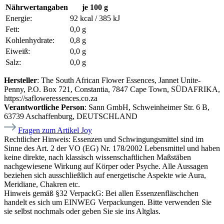
Nährwertangaben
je 100 g
Energie:
92 kcal / 385 kJ
Fett:
0,0 g
Kohlenhydrate:
0,8 g
Eiweiß:
0,0 g
Salz:
0,0 g
Hersteller
: The South African Flower Essences, Jannet Unite-
Penny, P.O. Box 721, Constantia, 7847 Cape Town, SÜDAFRIKA,
https://safloweressences.co.za
Verantwortliche Person
: Sann GmbH, Schweinheimer Str. 6 B,
63739 Aschaffenburg, DEUTSCHLAND
Fragen zum Artikel Joy
Rechtlicher Hinweis:
Essenzen und Schwingungsmittel sind im
Sinne des Art. 2 der VO (EG) Nr. 178/2002 Lebensmittel und haben
keine direkte, nach klassisch wissenschaftlichen Maßstäben
nachgewiesene Wirkung auf Körper oder Psyche. Alle Aussagen
beziehen sich ausschließlich auf energetische Aspekte wie Aura,
Meridiane, Chakren etc.
Hinweis gemäß §32 VerpackG:
Bei allen Essenzenfläschchen
handelt es sich um EINWEG Verpackungen. Bitte verwenden Sie
sie selbst nochmals oder geben Sie sie ins Altglas.