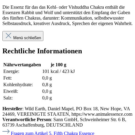
Die Essenz für das das Kehl- oder Vishuddha Chakra enthält die
Essenzen Rabbit und Wolf und unterstützt den Empfang der Gaben
des fünften Chakras, darunter: Kommunikation, selbstbewusster
Selbstausdruck, kreativer Ausdruck, Sprechen der eigenen Wahrheit.
Menü schließen
Rechtliche Informationen
Nährwertangaben
je 100 g
Energie:
101 kcal / 423 kJ
Fett:
0,0 g
Kohlenhydrate:
0,8 g
Eiweiß:
0,0 g
Salz:
0,0 g
Hersteller
: Wild Earth, Daniel Mapel, PO Box 18, New Hope, VA
24469, VEREINIGTE STAATEN, https://www.animalessence.com
Verantwortliche Person
: Sann GmbH, Schweinheimer Str. 6 B,
63739 Aschaffenburg, DEUTSCHLAND
Fragen zum Artikel 5. Fifth Chakra Essence