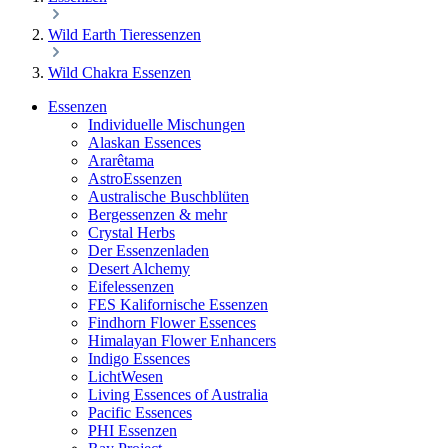
Wild Earth Tieressenzen
Wild Chakra Essenzen
Essenzen
Individuelle Mischungen
Alaskan Essences
Ararêtama
AstroEssenzen
Australische Buschblüten
Bergessenzen & mehr
Crystal Herbs
Der Essenzenladen
Desert Alchemy
Eifelessenzen
FES Kalifornische Essenzen
Findhorn Flower Essences
Himalayan Flower Enhancers
Indigo Essences
LichtWesen
Living Essences of Australia
Pacific Essences
PHI Essenzen