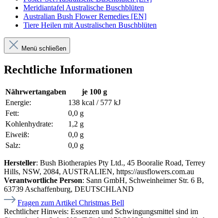
Meridiantafel Australische Buschblüten
Australian Bush Flower Remedies [EN]
Tiere Heilen mit Australischen Buschblüten
Menü schließen
Rechtliche Informationen
Nährwertangaben
je 100 g
Energie:
138 kcal / 577 kJ
Fett:
0,0 g
Kohlenhydrate:
1,2 g
Eiweiß:
0,0 g
Salz:
0,0 g
Hersteller
: Bush Biotherapies Pty Ltd., 45 Booralie Road, Terrey
Hills, NSW, 2084, AUSTRALIEN, https://ausflowers.com.au
Verantwortliche Person
: Sann GmbH, Schweinheimer Str. 6 B,
63739 Aschaffenburg, DEUTSCHLAND
Fragen zum Artikel Christmas Bell
Rechtlicher Hinweis:
Essenzen und Schwingungsmittel sind im