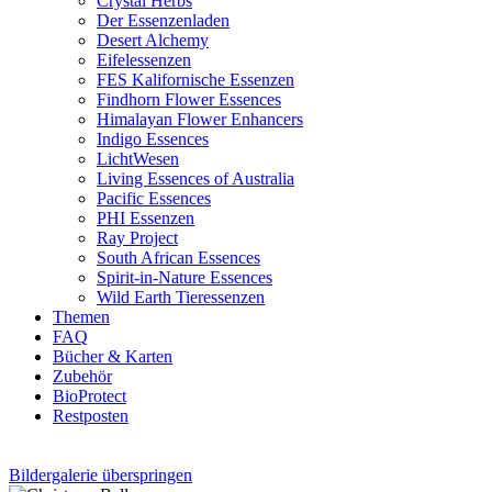
Crystal Herbs
Der Essenzenladen
Desert Alchemy
Eifelessenzen
FES Kalifornische Essenzen
Findhorn Flower Essences
Himalayan Flower Enhancers
Indigo Essences
LichtWesen
Living Essences of Australia
Pacific Essences
PHI Essenzen
Ray Project
South African Essences
Spirit-in-Nature Essences
Wild Earth Tieressenzen
Themen
FAQ
Bücher & Karten
Zubehör
BioProtect
Restposten
Bildergalerie überspringen