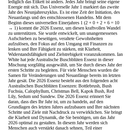
lediglich das Etikett ist anders. Jedes Jahr bringt seine eigene
Energie mit sich. Das Universelle Jahr 1 markiert das zweite
Jahr des Neunjahreszyklus. Es ist eine Zeit der Initiation, des
Neuanfangs und des entschlossenen Handelns. Mit dem
Beginn dieses universellen Einerjahres 1 (2 + 0 + 2 + 6 = 10
→ 1) kommt die 2026 Essenz, um diesen kraftvollen Wandel
zu unterstützen. Sie wurde entwickelt, um unangemessenes
Aufschieben zu beseitigen, veraltete Gewohnheiten
aufzulösen, den Fokus auf den Umgang mit Finanzen zu
lenken und Ihre Fähigkeit zu stärken, mit Klarheit,
Widerstandsfähigkeit und Zielstrebigkeit voranzukommen. Ian
White hat jede Australische Buschblüten Essenz in dieser
Mischung sorgfältig ausgewählt, um Sie durch dieses Jahr der
ersten Schritte zu begleiten. Für viele Menschen wurden die
Samen für Veränderungen und Neuanfänge bereits im letzten
Jahr gesät. Die 2026 Essenz besteht aus den folgenden acht
Australischen Buschblüten Essenzen: Bottlebrush, Bush
Fuchsia, Calophyllum, Christmas Bell, Kapok Bush, Red
Lily, Sedum und Sundew. Die 2026 Essenz erinnert Sie
daran, dass dies Ihr Jahr ist, um zu handeln, auf den
Grundlagen des letzten Jahres aufzubauen und Ihre nächsten
Schritte und Ziele mit Nachdruck zu verwirklichen. Sie bringt
die Klarheit und Dynamik, die Sie benötigen, um das Jahr
2026 optimal zu gestalten. In diesem Jahr werden sich
Menschen auch verstärkt danach sehnen, Teil einer