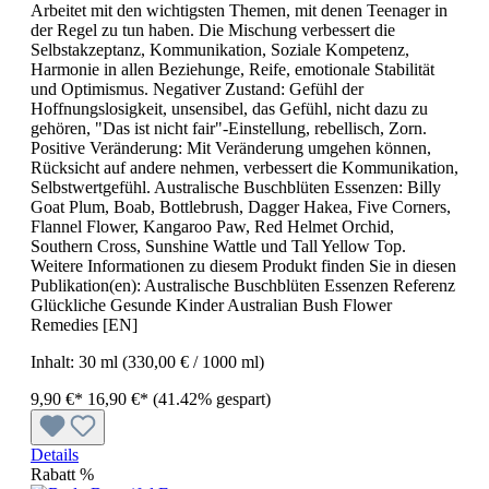
Arbeitet mit den wichtigsten Themen, mit denen Teenager in
der Regel zu tun haben. Die Mischung verbessert die
Selbstakzeptanz, Kommunikation, Soziale Kompetenz,
Harmonie in allen Beziehunge, Reife, emotionale Stabilität
und Optimismus. Negativer Zustand: Gefühl der
Hoffnungslosigkeit, unsensibel, das Gefühl, nicht dazu zu
gehören, "Das ist nicht fair"-Einstellung, rebellisch, Zorn.
Positive Veränderung: Mit Veränderung umgehen können,
Rücksicht auf andere nehmen, verbessert die Kommunikation,
Selbstwertgefühl. Australische Buschblüten Essenzen: Billy
Goat Plum, Boab, Bottlebrush, Dagger Hakea, Five Corners,
Flannel Flower, Kangaroo Paw, Red Helmet Orchid,
Southern Cross, Sunshine Wattle und Tall Yellow Top.
Weitere Informationen zu diesem Produkt finden Sie in diesen
Publikation(en): Australische Buschblüten Essenzen Referenz
Glückliche Gesunde Kinder Australian Bush Flower
Remedies [EN]
Inhalt:
30 ml
(330,00 € / 1000 ml)
9,90 €*
16,90 €*
(41.42% gespart)
Details
Rabatt
%