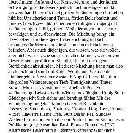
überschritten. Aufgrund der Konservierung und der hohen
Schwingung ist die Essenz jedoch noch uneingeschränkt
verwendbar. Unterstützt bei großen Veränderungen im Leben,
hilft bei Unsicherheit und Trauer, fördert Belastbarkeit und
inneres Gleichgewicht. Sichert einen ruhigen Umgang mit
Veränderungen. Hilft, größere Veränderungen im Leben zu
bewältigen und zu überwinden. Die Mischung bringt ein
Bewusstsein für die eigene Lebensrichtung mit sich,
besonders für Menschen, die sich an einem Scheideweg
befinden. Aber auch diejenigen, die wissen, was sie wollen,
aber nicht wissen, wie sie es erreichen können, werden von
dieser Essenz profitieren. Sie hilft, sich mit der eigenen
Sterblichkeit abzufinden. Mit dieser Mischung kann man also
auch leicht und sanft mit Ruhe, Würde und Gelassenheit
hinübergehen. Negativer Zustand: Angst Überwältigt durch
die großen Veränderungen Tiefe Traurigkeit und Trauer
Sorgen Mürrisch, verstimmt, verdrießlich Positive
Veränderung: Belastbarkeit, Widerstandsfähigkeit Ruhig & im
Gleichgewicht Sich sicher und beruhigt fühlen Mit der
Veränderung umgehen können Geerdet Buschblüten
Essenzen: Bottlebrush, Bush Iris, Crowea, Dog Rose, Fringed
Violet, Illawarra Flame Tree, Sturt Desert Pea, Sundew
Weitere Informationen zu diesem Produkt finden Sie in diesen
Publikation(en): Australian Bush Flower Remedies [EN]
Australische Buschblüten Essenzen Referenz Glückliche