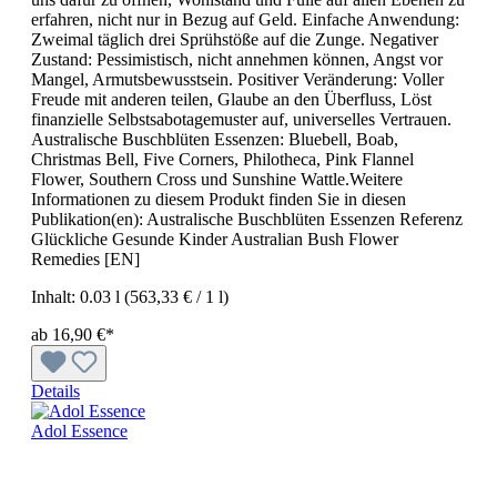
erfahren, nicht nur in Bezug auf Geld. Einfache Anwendung:
Zweimal täglich drei Sprühstöße auf die Zunge. Negativer
Zustand: Pessimistisch, nicht annehmen können, Angst vor
Mangel, Armutsbewusstsein. Positiver Veränderung: Voller
Freude mit anderen teilen, Glaube an den Überfluss, Löst
finanzielle Selbstsabotagemuster auf, universelles Vertrauen.
Australische Buschblüten Essenzen: Bluebell, Boab,
Christmas Bell, Five Corners, Philotheca, Pink Flannel
Flower, Southern Cross und Sunshine Wattle.Weitere
Informationen zu diesem Produkt finden Sie in diesen
Publikation(en): Australische Buschblüten Essenzen Referenz
Glückliche Gesunde Kinder Australian Bush Flower
Remedies [EN]
Inhalt:
0.03 l
(563,33 € / 1 l)
ab 16,90 €*
Details
Adol Essence