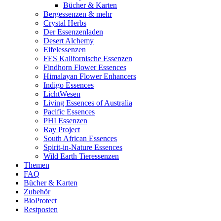
Bücher & Karten
Bergessenzen & mehr
Crystal Herbs
Der Essenzenladen
Desert Alchemy
Eifelessenzen
FES Kalifornische Essenzen
Findhorn Flower Essences
Himalayan Flower Enhancers
Indigo Essences
LichtWesen
Living Essences of Australia
Pacific Essences
PHI Essenzen
Ray Project
South African Essences
Spirit-in-Nature Essences
Wild Earth Tieressenzen
Themen
FAQ
Bücher & Karten
Zubehör
BioProtect
Restposten