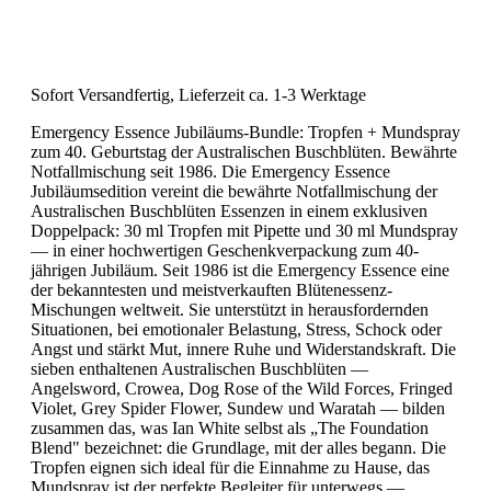
Sofort Versandfertig, Lieferzeit ca. 1-3 Werktage
Emergency Essence Jubiläums-Bundle: Tropfen + Mundspray
zum 40. Geburtstag der Australischen Buschblüten. Bewährte
Notfallmischung seit 1986. Die Emergency Essence
Jubiläumsedition vereint die bewährte Notfallmischung der
Australischen Buschblüten Essenzen in einem exklusiven
Doppelpack: 30 ml Tropfen mit Pipette und 30 ml Mundspray
— in einer hochwertigen Geschenkverpackung zum 40-
jährigen Jubiläum. Seit 1986 ist die Emergency Essence eine
der bekanntesten und meistverkauften Blütenessenz-
Mischungen weltweit. Sie unterstützt in herausfordernden
Situationen, bei emotionaler Belastung, Stress, Schock oder
Angst und stärkt Mut, innere Ruhe und Widerstandskraft. Die
sieben enthaltenen Australischen Buschblüten —
Angelsword, Crowea, Dog Rose of the Wild Forces, Fringed
Violet, Grey Spider Flower, Sundew und Waratah — bilden
zusammen das, was Ian White selbst als „The Foundation
Blend" bezeichnet: die Grundlage, mit der alles begann. Die
Tropfen eignen sich ideal für die Einnahme zu Hause, das
Mundspray ist der perfekte Begleiter für unterwegs —