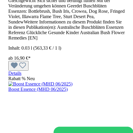
Gleichgewicht Sich sicher und beruhigt fühlen Mit der
Veränderung umgehen können Geerdet Buschblüten
Essenzen: Bottlebrush, Bush Iris, Crowea, Dog Rose, Fringed
Violet, Illawarra Flame Tree, Sturt Desert Pea,
SundewWeitere Informationen zu diesem Produkt finden Sie
in diesen Publikation(en): Australische Buschblüten Essenzen
Referenz Glückliche Gesunde Kinder Australian Bush Flower
Remedies [EN]
Inhalt:
0.03 l
(563,33 € / 1 l)
ab 16,90 €*
Details
Rabatt
%
Neu
Boost Essence (MHD 06/2025)