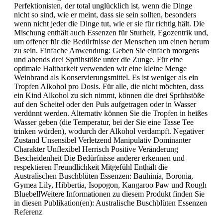
Perfektionisten, der total unglücklich ist, wenn die Dinge
nicht so sind, wie er meint, dass sie sein sollten, besonders
wenn nicht jeder die Dinge tut, wie er sie für richtig hält. Die
Mischung enthält auch Essenzen für Sturheit, Egozentrik und,
um offener für die Bedürfnisse der Menschen um einen herum
zu sein. Einfache Anwendung: Geben Sie einfach morgens
und abends drei Sprühstöße unter die Zunge. Für eine
optimale Haltbarkeit verwenden wir eine kleine Menge
Weinbrand als Konservierungsmittel. Es ist weniger als ein
Tropfen Alkohol pro Dosis. Für alle, die nicht möchten, dass
ein Kind Alkohol zu sich nimmt, können die drei Sprühstöße
auf den Scheitel oder den Puls aufgetragen oder in Wasser
verdünnt werden. Alternativ können Sie die Tropfen in heißes
Wasser geben (die Temperatur, bei der Sie eine Tasse Tee
trinken würden), wodurch der Alkohol verdampft. Negativer
Zustand Unsensibel Verletzend Manipulativ Dominanter
Charakter Unflexibel Herrisch Positive Veränderung
Bescheidenheit Die Bedürfnisse anderer erkennen und
respektieren Freundlichkeit Mitgefühl Enthält die
Australischen Buschblüten Essenzen: Bauhinia, Boronia,
Gymea Lily, Hibbertia, Isopogon, Kangaroo Paw und Rough
BluebellWeitere Informationen zu diesem Produkt finden Sie
in diesen Publikation(en): Australische Buschblüten Essenzen
Referenz