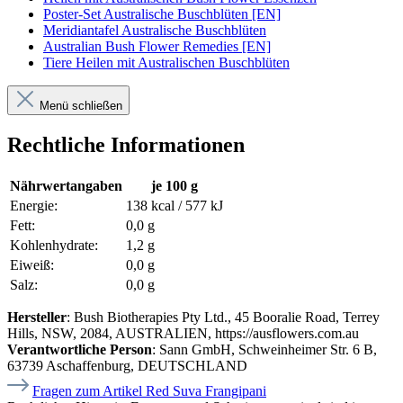
Poster-Set Australische Buschblüten [EN]
Meridiantafel Australische Buschblüten
Australian Bush Flower Remedies [EN]
Tiere Heilen mit Australischen Buschblüten
Menü schließen
Rechtliche Informationen
Nährwertangaben
je 100 g
Energie:
138 kcal / 577 kJ
Fett:
0,0 g
Kohlenhydrate:
1,2 g
Eiweiß:
0,0 g
Salz:
0,0 g
Hersteller
: Bush Biotherapies Pty Ltd., 45 Booralie Road, Terrey
Hills, NSW, 2084, AUSTRALIEN, https://ausflowers.com.au
Verantwortliche Person
: Sann GmbH, Schweinheimer Str. 6 B,
63739 Aschaffenburg, DEUTSCHLAND
Fragen zum Artikel Red Suva Frangipani