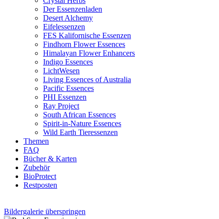
Crystal Herbs
Der Essenzenladen
Desert Alchemy
Eifelessenzen
FES Kalifornische Essenzen
Findhorn Flower Essences
Himalayan Flower Enhancers
Indigo Essences
LichtWesen
Living Essences of Australia
Pacific Essences
PHI Essenzen
Ray Project
South African Essences
Spirit-in-Nature Essences
Wild Earth Tieressenzen
Themen
FAQ
Bücher & Karten
Zubehör
BioProtect
Restposten
Bildergalerie überspringen