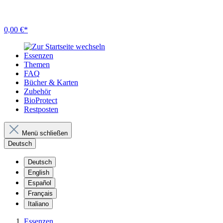
0,00 €*
Essenzen
Themen
FAQ
Bücher & Karten
Zubehör
BioProtect
Restposten
Menü schließen
Deutsch
Deutsch
English
Español
Français
Italiano
Essenzen