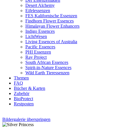
Der Essenzenladen
Desert Alchemy
Eifelessenzen
FES Kalifornische Essenzen
Findhorn Flower Essences
Himalayan Flower Enhancers
Indigo Essences
LichtWesen
Living Essences of Australia
Pacific Essences
PHI Essenzen
Ray Project
South African Essences
Spirit-in-Nature Essences
Wild Earth Tieressenzen
Themen
FAQ
Bücher & Karten
Zubehör
BioProtect
Restposten
Bildergalerie überspringen