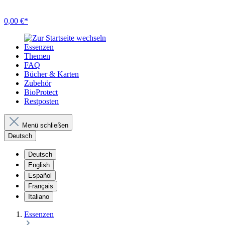
0,00 €*
Essenzen
Themen
FAQ
Bücher & Karten
Zubehör
BioProtect
Restposten
Menü schließen
Deutsch
Deutsch
English
Español
Français
Italiano
Essenzen