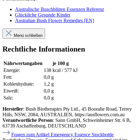
Australische Buschblüten Essenzen Referenz
Glückliche Gesunde Kinder
Australian Bush Flower Remedies [EN]
Menü schließen
Rechtliche Informationen
Nährwertangaben
je 100 g
Energie:
138 kcal / 577 kJ
Fett:
0,0 g
Kohlenhydrate:
1,2 g
Eiweiß:
0,0 g
Salz:
0,0 g
Hersteller
: Bush Biotherapies Pty Ltd., 45 Booralie Road, Terrey
Hills, NSW, 2084, AUSTRALIEN, https://ausflowers.com.au
Verantwortliche Person
: Sann GmbH, Schweinheimer Str. 6 B,
63739 Aschaffenburg, DEUTSCHLAND
Fragen zum Artikel Emergency Essence Stockbottle