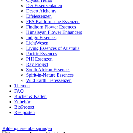
Crystal Herbs
Der Essenzenladen
Desert Alchemy
Eifelessenzen
FES Kalifornische Essenzen
Findhorn Flower Essences
Himalayan Flower Enhancers
Indigo Essences
LichtWesen
Living Essences of Australia
Pacific Essences
PHI Essenzen
Ray Project
South African Essences
Spirit-in-Nature Essences
Wild Earth Tieressenzen
Themen
FAQ
Bücher & Karten
Zubehör
BioProtect
Restposten
Bildergalerie überspringen