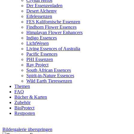
Crystal Herbs
Der Essenzenladen
Desert Alchemy
Eifelessenzen
FES Kalifornische Essenzen
Findhorn Flower Essences
Himalayan Flower Enhancers
Indigo Essences
LichtWesen
Living Essences of Australia
Pacific Essences
PHI Essenzen
Ray Project
South African Essences
Spirit-in-Nature Essences
Wild Earth Tieressenzen
Themen
FAQ
Bücher & Karten
Zubehör
BioProtect
Restposten
Bildergalerie überspringen