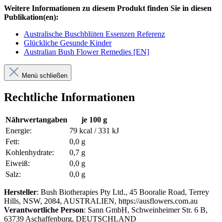
Weitere Informationen zu diesem Produkt finden Sie in diesen
Publikation(en):
Australische Buschblüten Essenzen Referenz
Glückliche Gesunde Kinder
Australian Bush Flower Remedies [EN]
Menü schließen
Rechtliche Informationen
Nährwertangaben
je 100 g
Energie:
79 kcal / 331 kJ
Fett:
0,0 g
Kohlenhydrate:
0,7 g
Eiweiß:
0,0 g
Salz:
0,0 g
Hersteller
: Bush Biotherapies Pty Ltd., 45 Booralie Road, Terrey
Hills, NSW, 2084, AUSTRALIEN, https://ausflowers.com.au
Verantwortliche Person
: Sann GmbH, Schweinheimer Str. 6 B,
63739 Aschaffenburg, DEUTSCHLAND