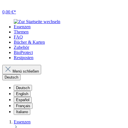
0,00 €*
Essenzen
Themen
FAQ
Bücher & Karten
Zubehör
BioProtect
Restposten
Menü schließen
Deutsch
Deutsch
English
Español
Français
Italiano
Essenzen