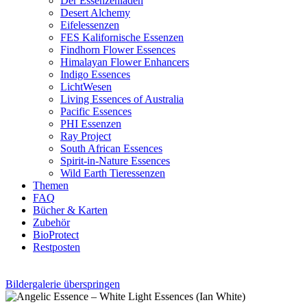
Der Essenzenladen
Desert Alchemy
Eifelessenzen
FES Kalifornische Essenzen
Findhorn Flower Essences
Himalayan Flower Enhancers
Indigo Essences
LichtWesen
Living Essences of Australia
Pacific Essences
PHI Essenzen
Ray Project
South African Essences
Spirit-in-Nature Essences
Wild Earth Tieressenzen
Themen
FAQ
Bücher & Karten
Zubehör
BioProtect
Restposten
Bildergalerie überspringen