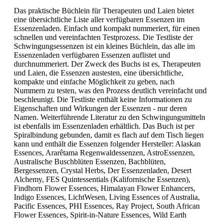
Das praktische Büchlein für Therapeuten und Laien bietet
eine übersichtliche Liste aller verfügbaren Essenzen im
Essenzenladen. Einfach und kompakt nummeriert, für einen
schnellen und vereinfachten Testprozess. Die Testliste der
Schwingungsessenzen ist ein kleines Büchlein, das alle im
Essenzenladen verfügbaren Essenzen auflistet und
durchnummeriert. Der Zweck des Buchs ist es, Therapeuten
und Laien, die Essenzen austesten, eine übersichtliche,
kompakte und einfache Möglichkeit zu geben, nach
Nummern zu testen, was den Prozess deutlich vereinfacht und
beschleunigt. Die Testliste enthält keine Informationen zu
Eigenschaften und Wirkungen der Essenzen - nur deren
Namen. Weiterführende Literatur zu den Schwingungsmitteln
ist ebenfalls im Essenzenladen erhältlich. Das Buch ist per
Spiralbindung gebunden, damit es flach auf dem Tisch liegen
kann und enthält die Essenzen folgender Hersteller: Alaskan
Essences, Ararêtama Regenwaldessenzen, AstroEssenzen,
Australische Buschblüten Essenzen, Bachblüten,
Bergessenzen, Crystal Herbs, Der Essenzenladen, Desert
Alchemy, FES Quintessentials (Kalifornische Essenzen),
Findhorn Flower Essences, Himalayan Flower Enhancers,
Indigo Essences, LichtWesen, Living Essences of Australia,
Pacific Essences, PHI Essences, Ray Project, South African
Flower Essences, Spirit-in-Nature Essences, Wild Earth