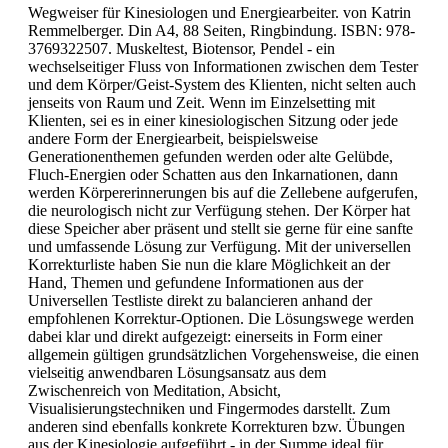
Wegweiser für Kinesiologen und Energiearbeiter. von Katrin
Remmelberger. Din A4, 88 Seiten, Ringbindung. ISBN: 978-
3769322507. Muskeltest, Biotensor, Pendel - ein
wechselseitiger Fluss von Informationen zwischen dem Tester
und dem Körper/Geist-System des Klienten, nicht selten auch
jenseits von Raum und Zeit. Wenn im Einzelsetting mit
Klienten, sei es in einer kinesiologischen Sitzung oder jede
andere Form der Energiearbeit, beispielsweise
Generationenthemen gefunden werden oder alte Gelübde,
Fluch-Energien oder Schatten aus den Inkarnationen, dann
werden Körpererinnerungen bis auf die Zellebene aufgerufen,
die neurologisch nicht zur Verfügung stehen. Der Körper hat
diese Speicher aber präsent und stellt sie gerne für eine sanfte
und umfassende Lösung zur Verfügung. Mit der universellen
Korrekturliste haben Sie nun die klare Möglichkeit an der
Hand, Themen und gefundene Informationen aus der
Universellen Testliste direkt zu balancieren anhand der
empfohlenen Korrektur-Optionen. Die Lösungswege werden
dabei klar und direkt aufgezeigt: einerseits in Form einer
allgemein gültigen grundsätzlichen Vorgehensweise, die einen
vielseitig anwendbaren Lösungsansatz aus dem
Zwischenreich von Meditation, Absicht,
Visualisierungstechniken und Fingermodes darstellt. Zum
anderen sind ebenfalls konkrete Korrekturen bzw. Übungen
aus der Kinesiologie aufgeführt - in der Summe ideal für