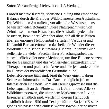
Sofort Versandfertig, Lieferzeit ca. 1-3 Werktage
Fördert mentale Klarheit, seelische Heilung und emotionale
Balance durch die Kraft der Wildblütenessenzen Australiens.
Die Wildblüten Australiens, vor allem die Westaustraliens,
begeistern jeden Botaniker. Diese Naturpracht wird von
Zehntausenden von Besuchern, die Australien jedes Jahr
besuchen, bewundert. Wer aber ahnt, daß all diese Blüten
über ein enormes Heilpotential verfügen? Vasudeva und
Kadambii Barnao erforschen das heilende Wunder dieser
Wildblüten nun schon seit zwanzig Jahren. In ihrem Buch
stellen sie die vielen Facetten ihrer Forschungsarbeit dar,
einschließlich vieler neuer Methoden, um ihre Blütenessenzen
für die Gesundheit und das Wohlergehen einzusetzen. Für
Therapeuten und praktische Ärzte und alle jene anderen, die
im Dienste der menschlichen Gesundheit und
Lebensförderung tätig sind, birgt ihr Werk einen wahren
Schatz an Informationen. Das Buch ermöglicht jedem
Interessierten eine neue Sicht auf Heilungsprozesse und die
Lebensqualität an der Pforte zum 21. Jahrhundert. Alle 88
Wildblütenessenzen, die unter dem Markennamen Living
Essences erhältlich sind, werden in diesem Handbuch
ausführlich durch Bild und Text porträtiert. Zu jeder Essenz
gibt es die passenden Schlüsselwörter sowohl der positiven