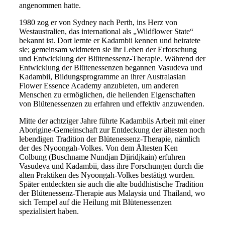
angenommen hatte.
1980 zog er von Sydney nach Perth, ins Herz von
Westaustralien, das international als „Wildflower State“
bekannt ist. Dort lernte er Kadambii kennen und heiratete
sie; gemeinsam widmeten sie ihr Leben der Erforschung
und Entwicklung der Blütenessenz-Therapie. Während der
Entwicklung der Blütenessenzen begannen Vasudeva und
Kadambii, Bildungsprogramme an ihrer Australasian
Flower Essence Academy anzubieten, um anderen
Menschen zu ermöglichen, die heilenden Eigenschaften
von Blütenessenzen zu erfahren und effektiv anzuwenden.
Mitte der achtziger Jahre führte Kadambiis Arbeit mit einer
Aborigine-Gemeinschaft zur Entdeckung der ältesten noch
lebendigen Tradition der Blütenessenz-Therapie, nämlich
der des Nyoongah-Volkes. Von dem Ältesten Ken
Colbung (Buschname Nundjan Djiridjkain) erfuhren
Vasudeva und Kadambii, dass ihre Forschungen durch die
alten Praktiken des Nyoongah-Volkes bestätigt wurden.
Später entdeckten sie auch die alte buddhistische Tradition
der Blütenessenz-Therapie aus Malaysia und Thailand, wo
sich Tempel auf die Heilung mit Blütenessenzen
spezialisiert haben.