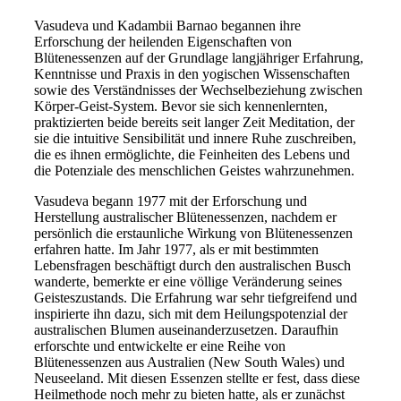
Vasudeva und Kadambii Barnao begannen ihre
Erforschung der heilenden Eigenschaften von
Blütenessenzen auf der Grundlage langjähriger Erfahrung,
Kenntnisse und Praxis in den yogischen Wissenschaften
sowie des Verständnisses der Wechselbeziehung zwischen
Körper-Geist-System. Bevor sie sich kennenlernten,
praktizierten beide bereits seit langer Zeit Meditation, der
sie die intuitive Sensibilität und innere Ruhe zuschreiben,
die es ihnen ermöglichte, die Feinheiten des Lebens und
die Potenziale des menschlichen Geistes wahrzunehmen.
Vasudeva begann 1977 mit der Erforschung und
Herstellung australischer Blütenessenzen, nachdem er
persönlich die erstaunliche Wirkung von Blütenessenzen
erfahren hatte. Im Jahr 1977, als er mit bestimmten
Lebensfragen beschäftigt durch den australischen Busch
wanderte, bemerkte er eine völlige Veränderung seines
Geisteszustands. Die Erfahrung war sehr tiefgreifend und
inspirierte ihn dazu, sich mit dem Heilungspotenzial der
australischen Blumen auseinanderzusetzen. Daraufhin
erforschte und entwickelte er eine Reihe von
Blütenessenzen aus Australien (New South Wales) und
Neuseeland. Mit diesen Essenzen stellte er fest, dass diese
Heilmethode noch mehr zu bieten hatte, als er zunächst