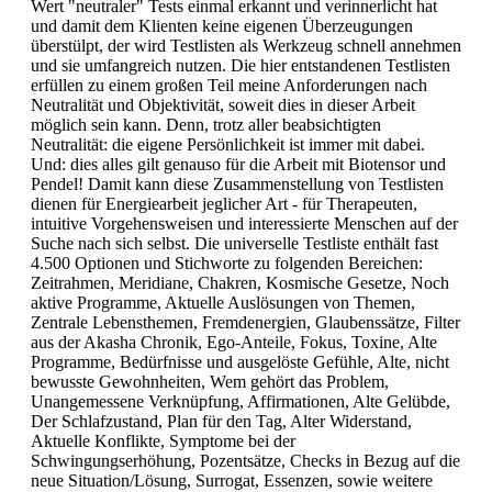
Wert "neutraler" Tests einmal erkannt und verinnerlicht hat
und damit dem Klienten keine eigenen Überzeugungen
überstülpt, der wird Testlisten als Werkzeug schnell annehmen
und sie umfangreich nutzen. Die hier entstandenen Testlisten
erfüllen zu einem großen Teil meine Anforderungen nach
Neutralität und Objektivität, soweit dies in dieser Arbeit
möglich sein kann. Denn, trotz aller beabsichtigten
Neutralität: die eigene Persönlichkeit ist immer mit dabei.
Und: dies alles gilt genauso für die Arbeit mit Biotensor und
Pendel! Damit kann diese Zusammenstellung von Testlisten
dienen für Energiearbeit jeglicher Art - für Therapeuten,
intuitive Vorgehensweisen und interessierte Menschen auf der
Suche nach sich selbst. Die universelle Testliste enthält fast
4.500 Optionen und Stichworte zu folgenden Bereichen:
Zeitrahmen, Meridiane, Chakren, Kosmische Gesetze, Noch
aktive Programme, Aktuelle Auslösungen von Themen,
Zentrale Lebensthemen, Fremdenergien, Glaubenssätze, Filter
aus der Akasha Chronik, Ego-Anteile, Fokus, Toxine, Alte
Programme, Bedürfnisse und ausgelöste Gefühle, Alte, nicht
bewusste Gewohnheiten, Wem gehört das Problem,
Unangemessene Verknüpfung, Affirmationen, Alte Gelübde,
Der Schlafzustand, Plan für den Tag, Alter Widerstand,
Aktuelle Konflikte, Symptome bei der
Schwingungserhöhung, Pozentsätze, Checks in Bezug auf die
neue Situation/Lösung, Surrogat, Essenzen, sowie weitere