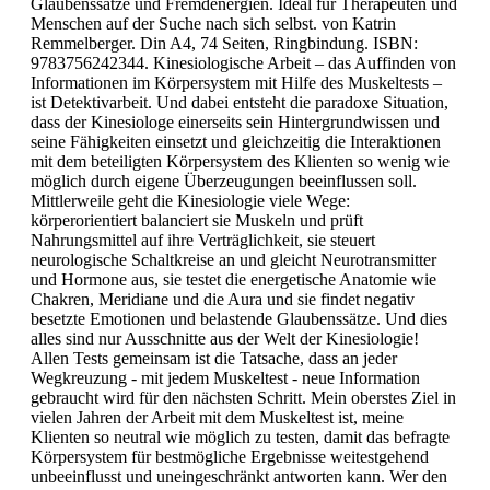
Glaubenssätze und Fremdenergien. Ideal für Therapeuten und
Menschen auf der Suche nach sich selbst. von Katrin
Remmelberger. Din A4, 74 Seiten, Ringbindung. ISBN:
9783756242344. Kinesiologische Arbeit – das Auffinden von
Informationen im Körpersystem mit Hilfe des Muskeltests –
ist Detektivarbeit. Und dabei entsteht die paradoxe Situation,
dass der Kinesiologe einerseits sein Hintergrundwissen und
seine Fähigkeiten einsetzt und gleichzeitig die Interaktionen
mit dem beteiligten Körpersystem des Klienten so wenig wie
möglich durch eigene Überzeugungen beeinflussen soll.
Mittlerweile geht die Kinesiologie viele Wege:
körperorientiert balanciert sie Muskeln und prüft
Nahrungsmittel auf ihre Verträglichkeit, sie steuert
neurologische Schaltkreise an und gleicht Neurotransmitter
und Hormone aus, sie testet die energetische Anatomie wie
Chakren, Meridiane und die Aura und sie findet negativ
besetzte Emotionen und belastende Glaubenssätze. Und dies
alles sind nur Ausschnitte aus der Welt der Kinesiologie!
Allen Tests gemeinsam ist die Tatsache, dass an jeder
Wegkreuzung - mit jedem Muskeltest - neue Information
gebraucht wird für den nächsten Schritt. Mein oberstes Ziel in
vielen Jahren der Arbeit mit dem Muskeltest ist, meine
Klienten so neutral wie möglich zu testen, damit das befragte
Körpersystem für bestmögliche Ergebnisse weitestgehend
unbeeinflusst und uneingeschränkt antworten kann. Wer den