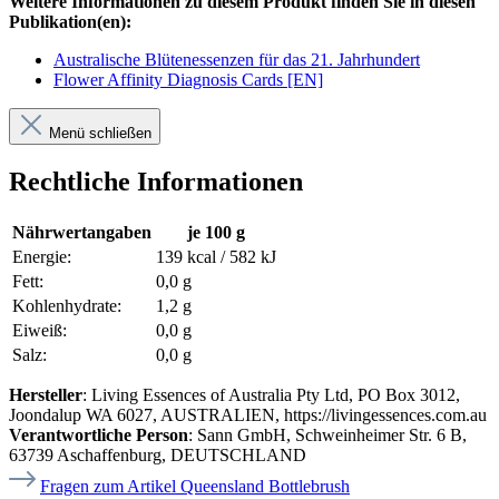
Weitere Informationen zu diesem Produkt finden Sie in diesen
Publikation(en):
Australische Blütenessenzen für das 21. Jahrhundert
Flower Affinity Diagnosis Cards [EN]
Menü schließen
Rechtliche Informationen
Nährwertangaben
je 100 g
Energie:
139 kcal / 582 kJ
Fett:
0,0 g
Kohlenhydrate:
1,2 g
Eiweiß:
0,0 g
Salz:
0,0 g
Hersteller
: Living Essences of Australia Pty Ltd, PO Box 3012,
Joondalup WA 6027, AUSTRALIEN, https://livingessences.com.au
Verantwortliche Person
: Sann GmbH, Schweinheimer Str. 6 B,
63739 Aschaffenburg, DEUTSCHLAND
Fragen zum Artikel Queensland Bottlebrush