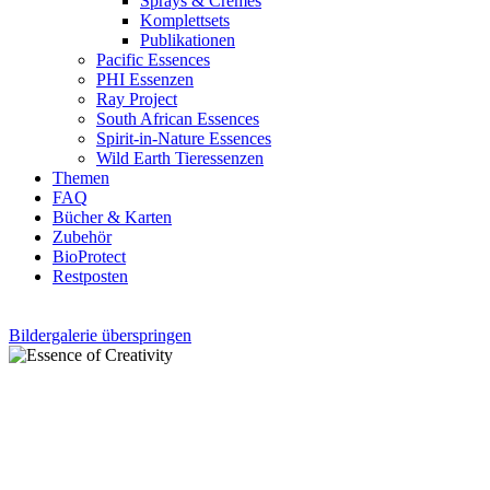
Sprays & Cremes
Komplettsets
Publikationen
Pacific Essences
PHI Essenzen
Ray Project
South African Essences
Spirit-in-Nature Essences
Wild Earth Tieressenzen
Themen
FAQ
Bücher & Karten
Zubehör
BioProtect
Restposten
Bildergalerie überspringen