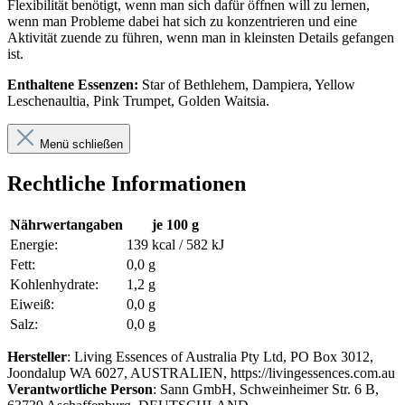
Flexibilität benötigt, wenn man sich dafür öffnen will zu lernen,
wenn man Probleme dabei hat sich zu konzentrieren und eine
Aktivität zuende zu führen, wenn man in kleinsten Details gefangen
ist.
Enthaltene Essenzen:
Star of Bethlehem, Dampiera, Yellow
Leschenaultia, Pink Trumpet, Golden Waitsia.
Menü schließen
Rechtliche Informationen
Nährwertangaben
je 100 g
Energie:
139 kcal / 582 kJ
Fett:
0,0 g
Kohlenhydrate:
1,2 g
Eiweiß:
0,0 g
Salz:
0,0 g
Hersteller
: Living Essences of Australia Pty Ltd, PO Box 3012,
Joondalup WA 6027, AUSTRALIEN, https://livingessences.com.au
Verantwortliche Person
: Sann GmbH, Schweinheimer Str. 6 B,