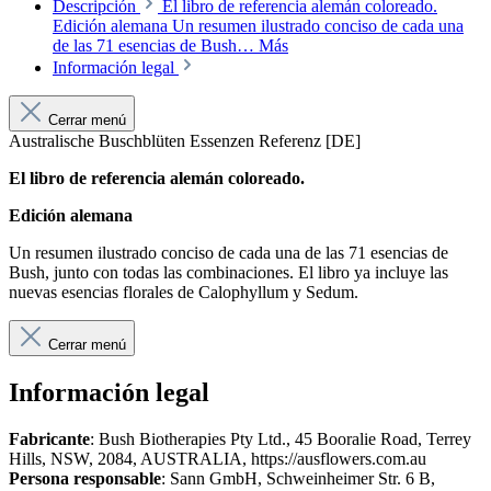
Descripción
El libro de referencia alemán coloreado.
Edición alemana Un resumen ilustrado conciso de cada una
de las 71 esencias de Bush…
Más
Información legal
Cerrar menú
Australische Buschblüten Essenzen Referenz [DE]
El libro de referencia alemán coloreado.
Edición alemana
Un resumen ilustrado conciso de cada una de las 71 esencias de
Bush, junto con todas las combinaciones. El libro ya incluye las
nuevas esencias florales de Calophyllum y Sedum.
Cerrar menú
Información legal
Fabricante
: Bush Biotherapies Pty Ltd., 45 Booralie Road, Terrey
Hills, NSW, 2084, AUSTRALIA, https://ausflowers.com.au
Persona responsable
: Sann GmbH, Schweinheimer Str. 6 B,