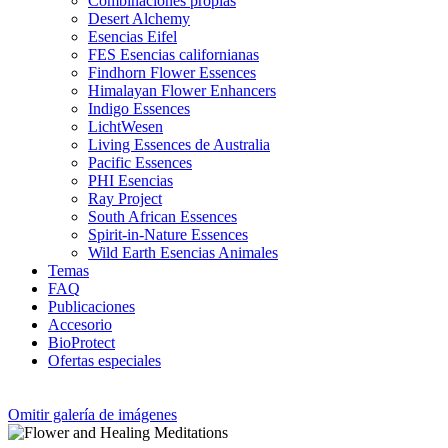
Combinaciones propias
Desert Alchemy
Esencias Eifel
FES Esencias californianas
Findhorn Flower Essences
Himalayan Flower Enhancers
Indigo Essences
LichtWesen
Living Essences de Australia
Pacific Essences
PHI Esencias
Ray Project
South African Essences
Spirit-in-Nature Essences
Wild Earth Esencias Animales
Temas
FAQ
Publicaciones
Accesorio
BioProtect
Ofertas especiales
Omitir galería de imágenes