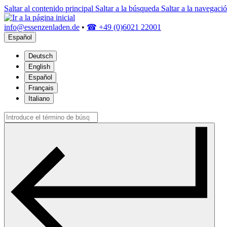
Saltar al contenido principal
Saltar a la búsqueda
Saltar a la navegació
info@essenzenladen.de
•
☎ +49 (0)6021 22001
Español
Deutsch
English
Español
Français
Italiano