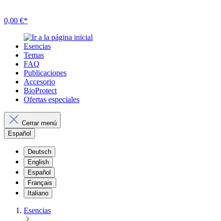
0,00 €*
Esencias
Temas
FAQ
Publicaciones
Accesorio
BioProtect
Ofertas especiales
Cerrar menú
Español
Deutsch
English
Español
Français
Italiano
Esencias