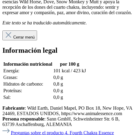
esencias Wild Horse, Dove, Snow Monkey y Mutt y apoya la
recepción de los dones del cuarto chakra, incluyendo: sentir y
expresar amor y compasión, paz, amor divino, curación del corazón.
Este texto se ha traducido automáticamente.
Cerrar menú
Información legal
Información nutricional
por 100 g
Energía:
101 kcal / 423 kJ
Grasas:
0,0 g
Hidratos de carbono:
0,8 g
Proteínas:
0,0 g
Sal:
0,0 g
Fabricante
: Wild Earth, Daniel Mapel, PO Box 18, New Hope, VA
24469, ESTADOS UNIDOS, https://www.animalessence.com
Persona responsable
: Sann GmbH, Schweinheimer Str. 6 B,
63739 Aschaffenburg, ALEMANIA
Preguntas sobre el producto 4. Fourth Chakra Essence