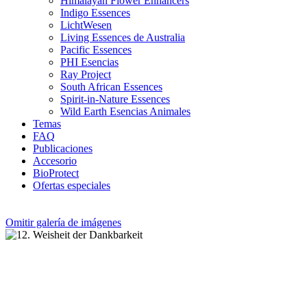
Himalayan Flower Enhancers
Indigo Essences
LichtWesen
Living Essences de Australia
Pacific Essences
PHI Esencias
Ray Project
South African Essences
Spirit-in-Nature Essences
Wild Earth Esencias Animales
Temas
FAQ
Publicaciones
Accesorio
BioProtect
Ofertas especiales
Omitir galería de imágenes