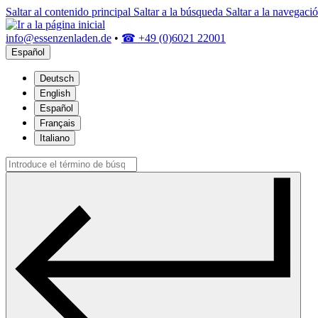
Saltar al contenido principal
Saltar a la búsqueda
Saltar a la navegació
info@essenzenladen.de
•
☎ +49 (0)6021 22001
Español
Deutsch
English
Español
Français
Italiano