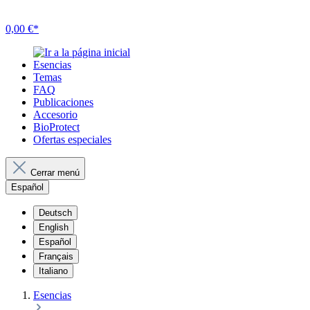
0,00 €*
Esencias
Temas
FAQ
Publicaciones
Accesorio
BioProtect
Ofertas especiales
Cerrar menú
Español
Deutsch
English
Español
Français
Italiano
Esencias