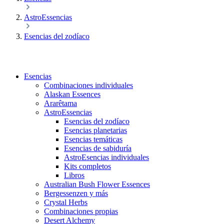
AstroEssencias
Esencias del zodíaco
Esencias
Combinaciones individuales
Alaskan Essences
Ararêtama
AstroEssencias
Esencias del zodíaco
Esencias planetarias
Esencias temáticas
Esencias de sabiduría
AstroEsencias individuales
Kits completos
Libros
Australian Bush Flower Essences
Bergessenzen y más
Crystal Herbs
Combinaciones propias
Desert Alchemy