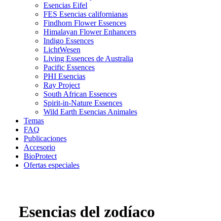
Esencias Eifel
FES Esencias californianas
Findhorn Flower Essences
Himalayan Flower Enhancers
Indigo Essences
LichtWesen
Living Essences de Australia
Pacific Essences
PHI Esencias
Ray Project
South African Essences
Spirit-in-Nature Essences
Wild Earth Esencias Animales
Temas
FAQ
Publicaciones
Accesorio
BioProtect
Ofertas especiales
Esencias del zodíaco