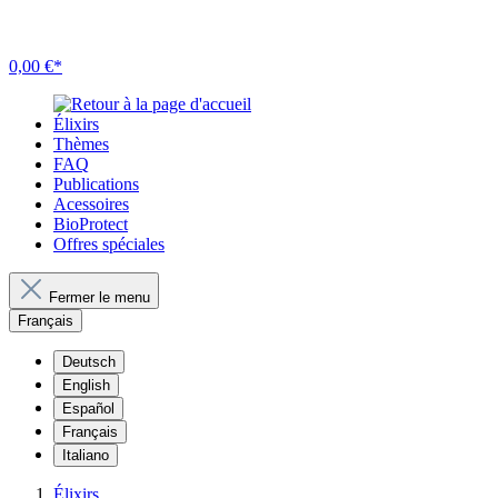
0,00 €*
Élixirs
Thèmes
FAQ
Publications
Acessoires
BioProtect
Offres spéciales
Fermer le menu
Français
Deutsch
English
Español
Français
Italiano
Élixirs