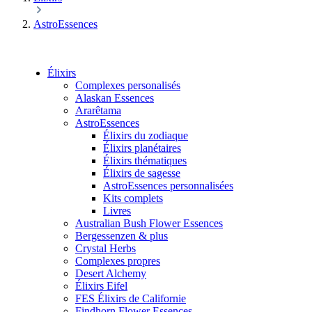
AstroEssences
Élixirs
Complexes personalisés
Alaskan Essences
Ararêtama
AstroEssences
Élixirs du zodiaque
Élixirs planétaires
Élixirs thématiques
Élixirs de sagesse
AstroEssences personnalisées
Kits complets
Livres
Australian Bush Flower Essences
Bergessenzen & plus
Crystal Herbs
Complexes propres
Desert Alchemy
Élixirs Eifel
FES Élixirs de Californie
Findhorn Flower Essences