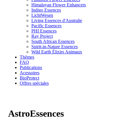
Himalayan Flower Enhancers
Indigo Essences
LichtWesen
Living Essences d'Australie
Pacific Essences
PHI Essences
Ray Project
South African Essences
Spirit-in-Nature Essences
Wild Earth Élixirs Animaux
Thèmes
FAQ
Publications
Acessoires
BioProtect
Offres spéciales
AstroEssences