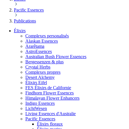
Pacific Essences
Publications
Élixirs
Complexes personalisés
Alaskan Essences
Ararêtama
AstroEssences
Australian Bush Flower Essences
Bergessenzen & plus
Crystal Herbs
Complexes propres
Desert Alchemy
Élixirs Eifel
FES Élixirs de Californie
Findhorn Flower Essences
Himalayan Flower Enhancers
Indigo Essences
LichtWesen
Living Essences d'Australie
Pacific Essences
Élixirs floraux