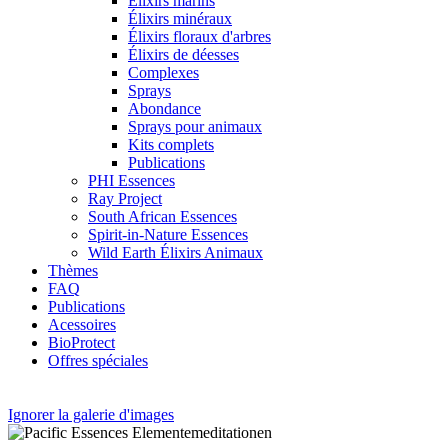
Élixirs marins
Élixirs minéraux
Élixirs floraux d'arbres
Élixirs de déesses
Complexes
Sprays
Abondance
Sprays pour animaux
Kits complets
Publications
PHI Essences
Ray Project
South African Essences
Spirit-in-Nature Essences
Wild Earth Élixirs Animaux
Thèmes
FAQ
Publications
Acessoires
BioProtect
Offres spéciales
Ignorer la galerie d'images