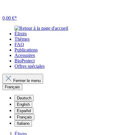
0,00 €*
Élixirs
Thèmes
FAQ
Publications
Acessoires
BioProtect
Offres spéciales
Fermer le menu
Français
Deutsch
English
Español
Français
Italiano
Élixirs