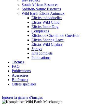
Ray Project
South African Essences
Spirit-in-Nature Essences
Wild Earth Élixirs Animaux
Élixirs individuelles
Elixirs Wild Child
Élixirs Inner Dog
Complexes
Élixirs de Chemin de Guérison
Élixirs Sharing Love
Élixirs Wild Chakra
Sprays
Kits complets
Publications
Thèmes
FAQ
Publications
Acessoires
BioProtect
Offres spéciales
Ignorer la galerie d'images