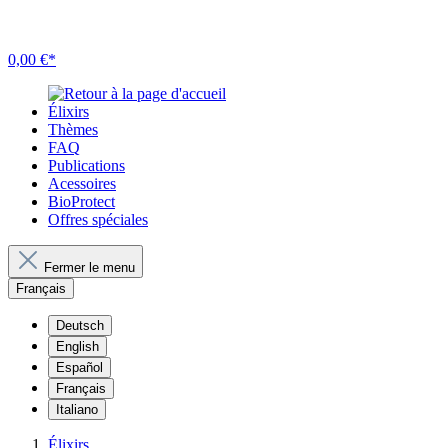
0,00 €*
Élixirs
Thèmes
FAQ
Publications
Acessoires
BioProtect
Offres spéciales
Fermer le menu
Français
Deutsch
English
Español
Français
Italiano
Élixirs