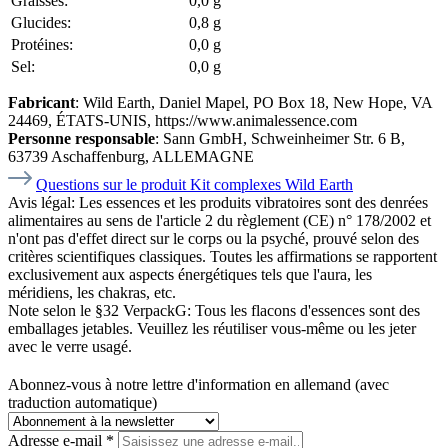
Graisses:
0,0 g
Glucides:
0,8 g
Protéines:
0,0 g
Sel:
0,0 g
Fabricant
: Wild Earth, Daniel Mapel, PO Box 18, New Hope, VA
24469, ÉTATS-UNIS, https://www.animalessence.com
Personne responsable
: Sann GmbH, Schweinheimer Str. 6 B,
63739 Aschaffenburg, ALLEMAGNE
Questions sur le produit Kit complexes Wild Earth
Avis légal:
Les essences et les produits vibratoires sont des denrées
alimentaires au sens de l'article 2 du règlement (CE) n° 178/2002 et
n'ont pas d'effet direct sur le corps ou la psyché, prouvé selon des
critères scientifiques classiques. Toutes les affirmations se rapportent
exclusivement aux aspects énergétiques tels que l'aura, les
méridiens, les chakras, etc.
Note selon le §32 VerpackG:
Tous les flacons d'essences sont des
emballages jetables. Veuillez les réutiliser vous-même ou les jeter
avec le verre usagé.
Abonnez-vous à notre lettre d'information en allemand (avec
traduction automatique)
Adresse e-mail
*