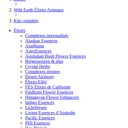
Wild Earth Élixirs Animaux
Kits complets
Élixirs
Complexes personalisés
Alaskan Essences
Ararêtama
AstroEssences
Australian Bush Flower Essences
Bergessenzen & plus
Crystal Herbs
Complexes propres
Desert Alchemy
Élixirs Eifel
FES Élixirs de Californie
Findhorn Flower Essences
Himalayan Flower Enhancers
Indigo Essences
LichtWesen
Living Essences d'Australie
Pacific Essences
PHI Essences