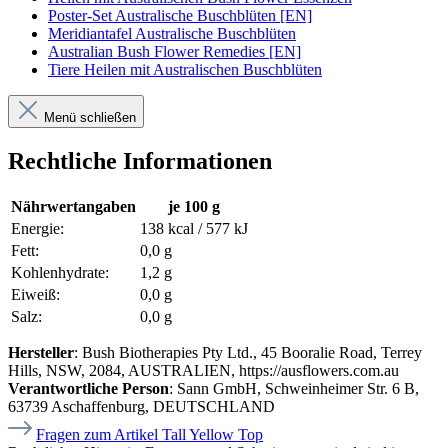
Poster-Set Australische Buschblüten [EN]
Meridiantafel Australische Buschblüten
Australian Bush Flower Remedies [EN]
Tiere Heilen mit Australischen Buschblüten
Menü schließen
Rechtliche Informationen
Nährwertangaben
je 100 g
Energie:
138 kcal / 577 kJ
Fett:
0,0 g
Kohlenhydrate:
1,2 g
Eiweiß:
0,0 g
Salz:
0,0 g
Hersteller
: Bush Biotherapies Pty Ltd., 45 Booralie Road, Terrey
Hills, NSW, 2084, AUSTRALIEN, https://ausflowers.com.au
Verantwortliche Person
: Sann GmbH, Schweinheimer Str. 6 B,
63739 Aschaffenburg, DEUTSCHLAND
Fragen zum Artikel Tall Yellow Top