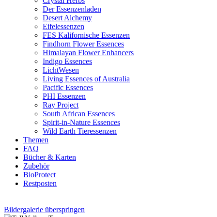
Crystal Herbs
Der Essenzenladen
Desert Alchemy
Eifelessenzen
FES Kalifornische Essenzen
Findhorn Flower Essences
Himalayan Flower Enhancers
Indigo Essences
LichtWesen
Living Essences of Australia
Pacific Essences
PHI Essenzen
Ray Project
South African Essences
Spirit-in-Nature Essences
Wild Earth Tieressenzen
Themen
FAQ
Bücher & Karten
Zubehör
BioProtect
Restposten
Bildergalerie überspringen