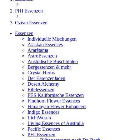
PHI Essenzen
Ozean Essenzen
Essenzen
Individuelle Mischungen
Alaskan Essences
Ararêtama
AstroEssenzen
Australische Buschblüten
Bergessenzen & mehr
Crystal Herbs
Der Essenzenladen
Desert Alchemy
Eifelessenzen
FES Kalifornische Essenzen
Findhorn Flower Essences
Himalayan Flower Enhancers
Indigo Essences
LichtWesen
Living Essences of Australia
Pacific Essences
PHI Essenzen