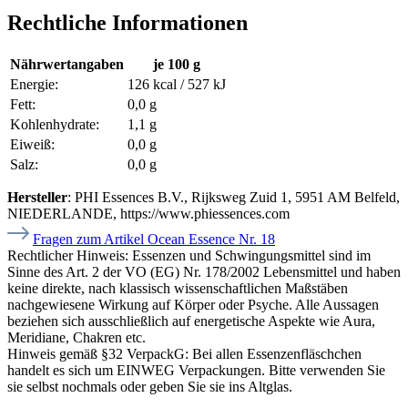
Rechtliche Informationen
Nährwertangaben
je 100 g
Energie:
126 kcal / 527 kJ
Fett:
0,0 g
Kohlenhydrate:
1,1 g
Eiweiß:
0,0 g
Salz:
0,0 g
Hersteller
: PHI Essences B.V., Rijksweg Zuid 1, 5951 AM Belfeld,
NIEDERLANDE, https://www.phiessences.com
Fragen zum Artikel Ocean Essence Nr. 18
Rechtlicher Hinweis:
Essenzen und Schwingungsmittel sind im
Sinne des Art. 2 der VO (EG) Nr. 178/2002 Lebensmittel und haben
keine direkte, nach klassisch wissenschaftlichen Maßstäben
nachgewiesene Wirkung auf Körper oder Psyche. Alle Aussagen
beziehen sich ausschließlich auf energetische Aspekte wie Aura,
Meridiane, Chakren etc.
Hinweis gemäß §32 VerpackG:
Bei allen Essenzenfläschchen
handelt es sich um EINWEG Verpackungen. Bitte verwenden Sie
sie selbst nochmals oder geben Sie sie ins Altglas.