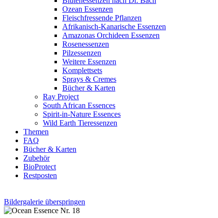
Blütenessenzen nach Dr. Bach
Ozean Essenzen
Fleischfressende Pflanzen
Afrikanisch-Kanarische Essenzen
Amazonas Orchideen Essenzen
Rosenessenzen
Pilzessenzen
Weitere Essenzen
Komplettsets
Sprays & Cremes
Bücher & Karten
Ray Project
South African Essences
Spirit-in-Nature Essences
Wild Earth Tieressenzen
Themen
FAQ
Bücher & Karten
Zubehör
BioProtect
Restposten
Bildergalerie überspringen