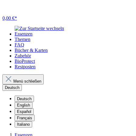
0,00 €*
Essenzen
Themen
FAQ
Bücher & Karten
Zubehör
BioProtect
Restposten
Menü schließen
Deutsch
Deutsch
English
Español
Français
Italiano
Essenzen