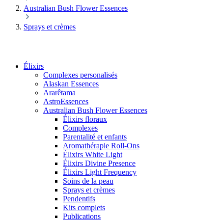
Australian Bush Flower Essences
Sprays et crèmes
Élixirs
Complexes personalisés
Alaskan Essences
Ararêtama
AstroEssences
Australian Bush Flower Essences
Élixirs floraux
Complexes
Parentalité et enfants
Aromathérapie Roll-Ons
Élixirs White Light
Élixirs Divine Presence
Élixirs Light Frequency
Soins de la peau
Sprays et crèmes
Pendentifs
Kits complets
Publications