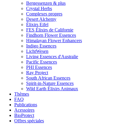
Bergessenzen & plus
Crystal Herbs
Complexes propres
Desert Alchemy
Élixirs Eifel
FES Élixirs de Californie
Findhorn Flower Essences
Himalayan Flower Enhancers
Indigo Essences
LichtWesen
Living Essences d'Australie
Pacific Essences
PHI Essences
Ray Project
South African Essences
Spirit-in-Nature Essences
Wild Earth Élixirs Animaux
Thèmes
FAQ
Publications
Acessoires
BioProtect
Offres spéciales