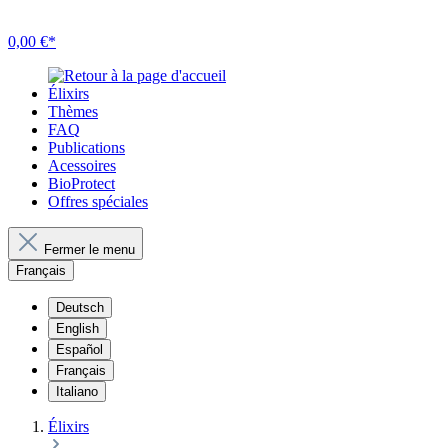
0,00 €*
Élixirs
Thèmes
FAQ
Publications
Acessoires
BioProtect
Offres spéciales
Fermer le menu
Français
Deutsch
English
Español
Français
Italiano
Élixirs