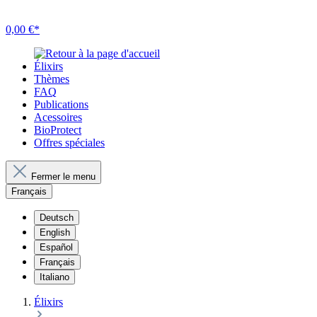
0,00 €*
Élixirs
Thèmes
FAQ
Publications
Acessoires
BioProtect
Offres spéciales
Fermer le menu
Français
Deutsch
English
Español
Français
Italiano
Élixirs