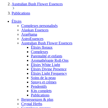
Australian Bush Flower Essences
Publications
Élixirs
Complexes personalisés
Alaskan Essences
Ararêtama
AstroEssences
Australian Bush Flower Essences
Élixirs floraux
Complexes
Parentalité et enfants
Aromathérapie Roll-Ons
Élixirs White Light
Élixirs Divine Presence
Élixirs Light Frequency
Soins de la peau
Sprays et crèmes
Pendentifs
Kits complets
Publications
Bergessenzen & plus
Crystal Herbs