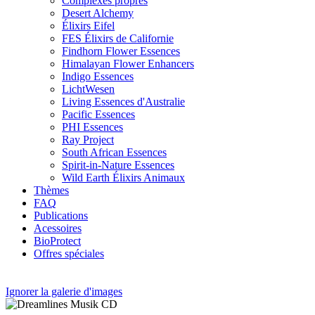
Complexes propres
Desert Alchemy
Élixirs Eifel
FES Élixirs de Californie
Findhorn Flower Essences
Himalayan Flower Enhancers
Indigo Essences
LichtWesen
Living Essences d'Australie
Pacific Essences
PHI Essences
Ray Project
South African Essences
Spirit-in-Nature Essences
Wild Earth Élixirs Animaux
Thèmes
FAQ
Publications
Acessoires
BioProtect
Offres spéciales
Ignorer la galerie d'images